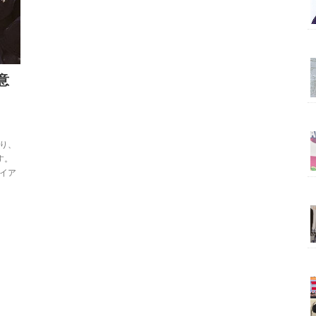
意
り、
す。
イア