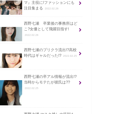
マ』主役に!ファッションにも
注目集まる
2022.02.26
西野七瀬 卒業後の事務所はど
こ?女優として飛躍目指す!
2022.02.26
西野七瀬のプリクラ流出!?高校
時代はギャルだった!?
2022.02.25
西野七瀬の卒アル情報が流出!?
当時からモテたが彼氏は??
2022.02.25