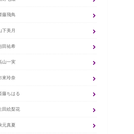
齋藤飛鳥
山下美月
与田祐希
高山一実
市來玲奈
斎藤ちはる
生田絵梨花
秋元真夏