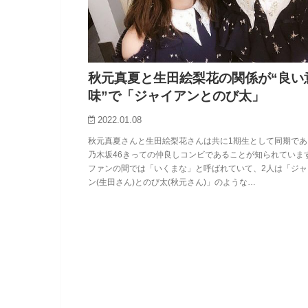
秋元真夏と生田絵梨花の関係が“良い
味”で「ジャイアンとのび太」
2022.01.08
秋元真夏さんと生田絵梨花さんは共に1期生として同期であ
乃木坂46きっての仲良しコンビであることが知られていま
ファンの間では「いくまな」と呼ばれていて、2人は「ジャ
ン(生田さん)とのび太(秋元さん)」のような…