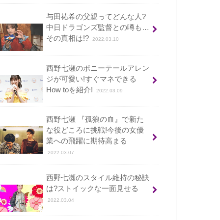
与田祐希の父親ってどんな人?
中日ドラゴンズ監督との噂も…
その真相は!?
2022.03.10
西野七瀬のポニーテールアレン
ジが可愛い!すぐマネできる
How toを紹介!
2022.03.09
西野七瀬 『孤狼の血』で新た
な役どころに挑戦!今後の女優
業への飛躍に期待高まる
2022.03.07
西野七瀬のスタイル維持の秘訣
は?ストイックな一面見せる
2022.03.04