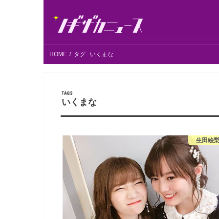
HOME
タグ : いくまな
いくまな
生田絵