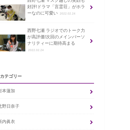
西野七瀬 マスク越しの笑顔も
好評!ドラマ「言霊荘」がホラ
ーなのに可愛い
2022.02.24
西野七瀬 ラジオでのトーク力
が高評価!次回のメインパーソ
ナリティーに期待高まる
2022.02.24
カテゴリー
岩本蓮加
北野日奈子
新内眞衣