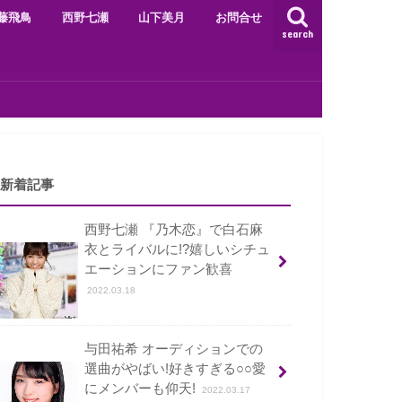
藤飛鳥
西野七瀬
山下美月
お問合せ
search
新着記事
西野七瀬 『乃木恋』で白石麻
衣とライバルに!?嬉しいシチュ
エーションにファン歓喜
2022.03.18
与田祐希 オーディションでの
選曲がやばい!好きすぎる○○愛
にメンバーも仰天!
2022.03.17