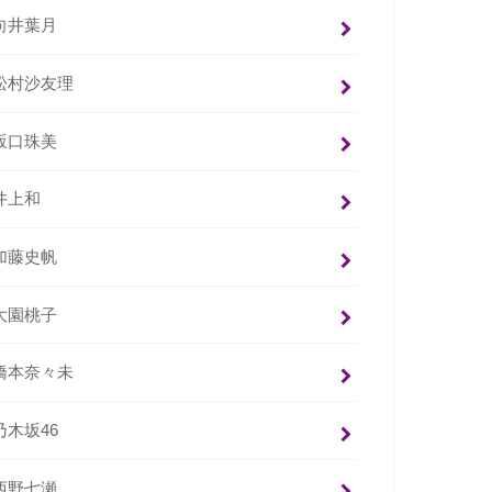
向井葉月
松村沙友理
坂口珠美
井上和
加藤史帆
大園桃子
橋本奈々未
乃木坂46
西野七瀬