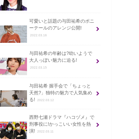
可愛いと話題の与田祐希のポニ
ーテールのアレンジ公開!
2022.03.16
与田祐希の年齢は?幼いようで
大人っぽい魅力に迫る!
2022.03.15
与田祐希 握手会で「ちょっと
天然?」独特の魅力で人気集め
る!
2022.03.12
西野七瀬ドラマ『ハコヅメ』で
刑事役に!かっこいい女性を熱
演!
2022.03.11