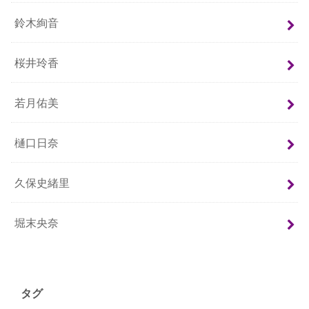
鈴木絢音
桜井玲香
若月佑美
樋口日奈
久保史緒里
堀末央奈
タグ