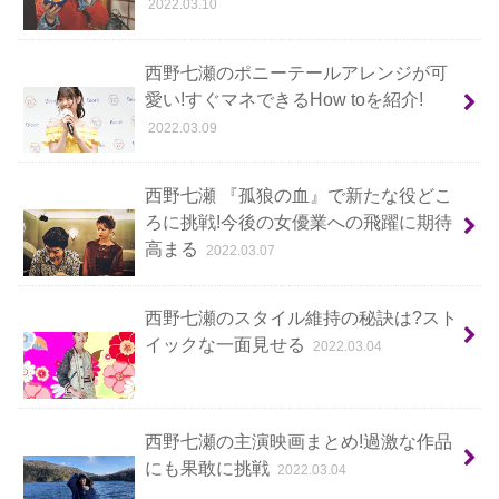
2022.03.10
西野七瀬のポニーテールアレンジが可
愛い!すぐマネできるHow toを紹介!
2022.03.09
西野七瀬 『孤狼の血』で新たな役どこ
ろに挑戦!今後の女優業への飛躍に期待
高まる
2022.03.07
西野七瀬のスタイル維持の秘訣は?スト
イックな一面見せる
2022.03.04
西野七瀬の主演映画まとめ!過激な作品
にも果敢に挑戦
2022.03.04