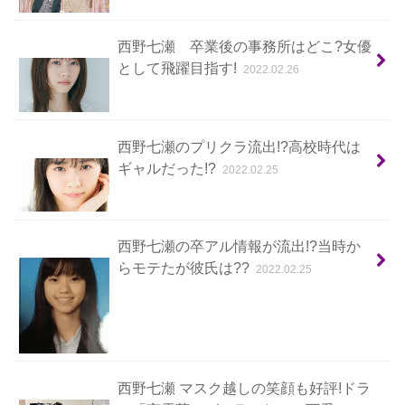
西野七瀬 卒業後の事務所はどこ?女優
として飛躍目指す!
2022.02.26
西野七瀬のプリクラ流出!?高校時代は
ギャルだった!?
2022.02.25
西野七瀬の卒アル情報が流出!?当時か
らモテたが彼氏は??
2022.02.25
西野七瀬 マスク越しの笑顔も好評!ドラ