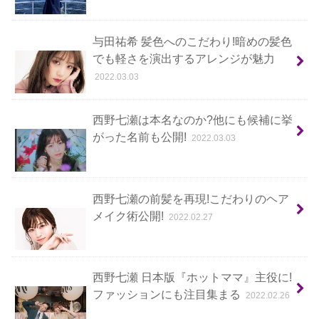
与田祐希 髪色へのこだわり!暗めの髪色
でも軽さを演出するアレンジが魅力
2022.03.03
西野七瀬は本名なのか?他にも候補に挙
がった名前も公開!
2022.03.03
西野七瀬の前髪を再現!こだわりのヘア
メイク術公開!
2022.02.27
西野七瀬 日本版『ホットママ』主役に!
ファッションにも注目集まる
2022.02.26