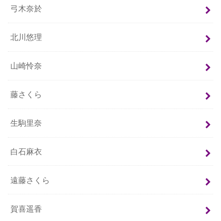
弓木奈於
北川悠理
山崎怜奈
藤さくら
生駒里奈
白石麻衣
遠藤さくら
賀喜遥香