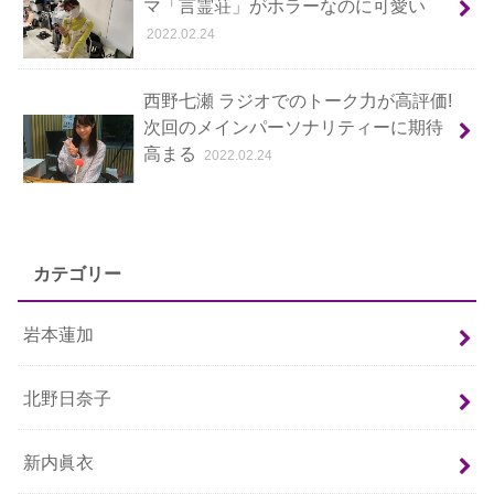
マ「言霊荘」がホラーなのに可愛い
2022.02.24
西野七瀬 ラジオでのトーク力が高評価!
次回のメインパーソナリティーに期待
高まる
2022.02.24
カテゴリー
岩本蓮加
北野日奈子
新内眞衣