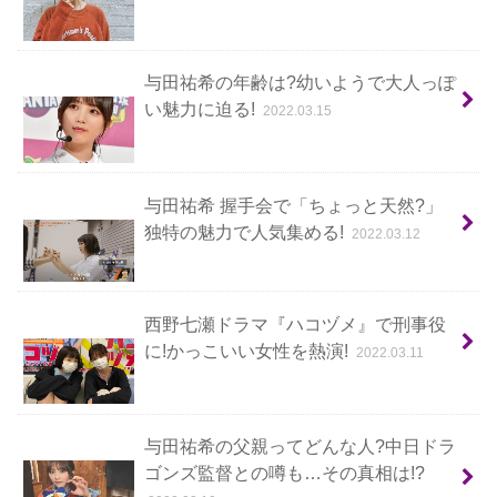
与田祐希の年齢は?幼いようで大人っぽ
い魅力に迫る!
2022.03.15
与田祐希 握手会で「ちょっと天然?」
独特の魅力で人気集める!
2022.03.12
西野七瀬ドラマ『ハコヅメ』で刑事役
に!かっこいい女性を熱演!
2022.03.11
与田祐希の父親ってどんな人?中日ドラ
ゴンズ監督との噂も…その真相は!?