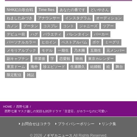
NHK紅白歌合戦
Time flies
あなたの番です
どいやさん
ねましたみづき
アナウンサー
インスタグラム
オーディション
カノン
グータン
コスプレ
コント
ジャニーズ
ツアー
デビュー前
ハグ
バラエティ
バレンタイン
パーカー
パーソナルカラー
ヒロイン
ベストアルバム
ボケ
ミーグリ
メモリアルブック
モデル
一期生
乃木團
五期生
元メンバー
副キャプテン
卒業後
字
恋愛観
映画
東京カレンダー
東京ドーム
海外
珍エピソード
生瀬勝久
結婚観
絵
舞台
限定配信
雑誌
HOME
西野七瀬
西野七瀬 マスク越しの笑顔も好評!ドラマ「言霊荘」がホラーなのに可愛い
お問合せはコチラ
プライバシーポリシー
リンク集
© 2026
ノギザカニュース
.All Rights Reserved.