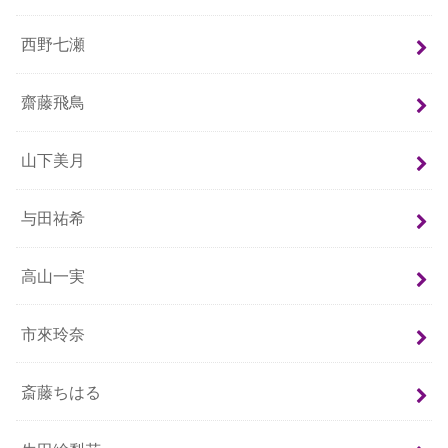
西野七瀬
齋藤飛鳥
山下美月
与田祐希
高山一実
市來玲奈
斎藤ちはる