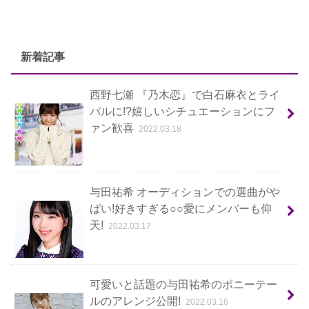
新着記事
西野七瀬 『乃木恋』で白石麻衣とライ
バルに!?嬉しいシチュエーションにフ
ァン歓喜
2022.03.18
与田祐希 オーディションでの選曲がや
ばい!好きすぎる○○愛にメンバーも仰
天!
2022.03.17
可愛いと話題の与田祐希のポニーテー
ルのアレンジ公開!
2022.03.16