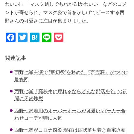
わいい!」「マスク越しでもわかる!かわいい」などのコメ
ントが寄せられ、マスク姿で首をかしげてピースする西
野さんの可愛さに注目が集まりました。
F
T
H
Li
P
a
wi
at
n
o
c
tt
e
e
ck
関連記事
e
er
n
et
西野七瀬主演で “底辺役”を務めた『言霊荘』がついに
b
a
最終回
o
西野七瀬「高校生に戻れるならどんな部活を?」の質
o
問に天然炸裂
k
西野七瀬着用のオーバーオールが可愛い!パーカー合
わせコーデが特に人気
西野七瀬がコロナ感染 現在は症状落ち着き自宅療養