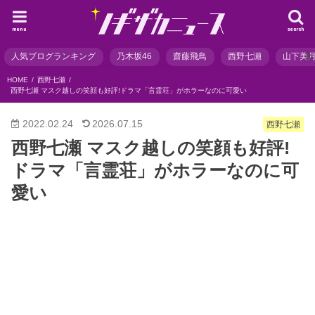
menu
search
人気ブログランキング
乃木坂46
齋藤飛鳥
西野七瀬
山下美
HOME
西野七瀬
西野七瀬 マスク越しの笑顔も好評!ドラマ「言霊荘」がホラーなのに可愛い
2022.02.24
2026.07.15
西野七瀬
西野七瀬 マスク越しの笑顔も好評!
ドラマ「言霊荘」がホラーなのに可
愛い