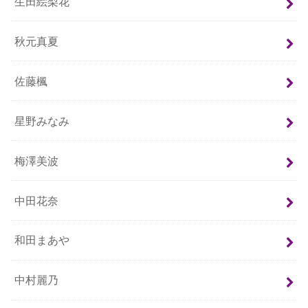
生田絵梨花
秋元真夏
佐藤楓
星野みなみ
梅澤美波
中田花奈
和田まあや
中村麗乃