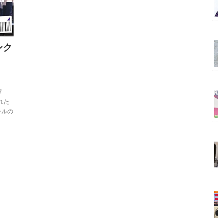
ンク
7
された
ールの