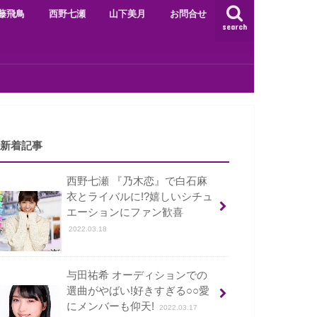
藤飛鳥
西野七瀬
山下美月
お問合せ
search
新着記事
西野七瀬 『乃木恋』で白石麻
衣とライバルに!?嬉しいシチュ
エーションにファン歓喜
2022.03.18
与田祐希 オーディションでの
選曲がやばい!好きすぎる○○愛
にメンバーも仰天!
2022.03.17