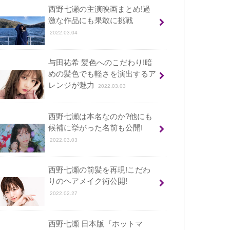
西野七瀬の主演映画まとめ!過
激な作品にも果敢に挑戦
2022.03.04
与田祐希 髪色へのこだわり!暗
めの髪色でも軽さを演出するア
レンジが魅力
2022.03.03
西野七瀬は本名なのか?他にも
候補に挙がった名前も公開!
2022.03.03
西野七瀬の前髪を再現!こだわ
りのヘアメイク術公開!
2022.02.27
西野七瀬 日本版『ホットマ