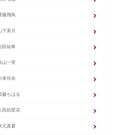
齋藤飛鳥
山下美月
与田祐希
高山一実
市來玲奈
斎藤ちはる
生田絵梨花
秋元真夏