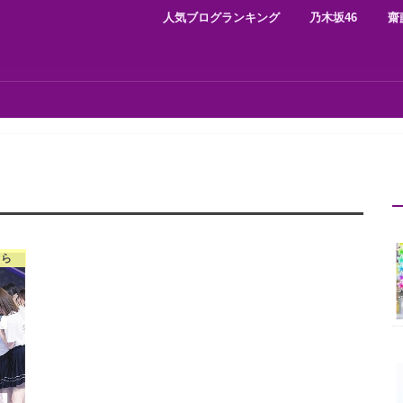
人気ブログランキング
乃木坂46
齋
くら