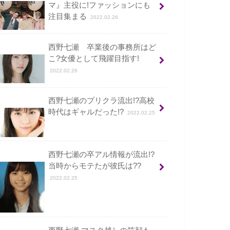
マ』主役に!ファッションにも
注目集まる
2022.02.26
西野七瀬 卒業後の事務所はど
こ?女優として飛躍目指す!
2022.02.26
西野七瀬のプリクラ流出!?高校
時代はギャルだった!?
2022.02.25
西野七瀬の卒アル情報が流出!?
当時からモテたが彼氏は??
2022.02.25