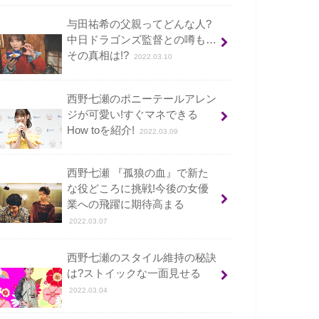
与田祐希の父親ってどんな人?
中日ドラゴンズ監督との噂も…
その真相は!?
2022.03.10
西野七瀬のポニーテールアレン
ジが可愛い!すぐマネできる
How toを紹介!
2022.03.09
西野七瀬 『孤狼の血』で新た
な役どころに挑戦!今後の女優
業への飛躍に期待高まる
2022.03.07
西野七瀬のスタイル維持の秘訣
は?ストイックな一面見せる
2022.03.04