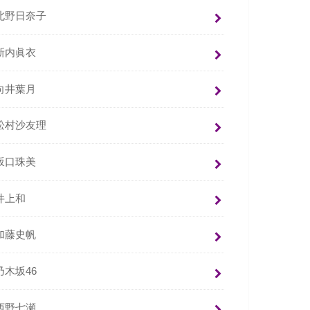
北野日奈子
新内眞衣
向井葉月
松村沙友理
坂口珠美
井上和
加藤史帆
乃木坂46
西野七瀬