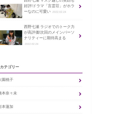
西野七瀬 マスク越しの笑顔も
好評!ドラマ「言霊荘」がホラ
ーなのに可愛い
2022.02.24
西野七瀬 ラジオでのトーク力
が高評価!次回のメインパーソ
ナリティーに期待高まる
2022.02.24
カテゴリー
大園桃子
橋本奈々未
岩本蓮加