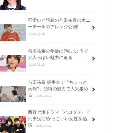
可愛いと話題の与田祐希のポニ
ーテールのアレンジ公開!
2022.03.16
与田祐希の年齢は?幼いようで
大人っぽい魅力に迫る!
2022.03.15
与田祐希 握手会で「ちょっと
天然?」独特の魅力で人気集め
る!
2022.03.12
西野七瀬ドラマ『ハコヅメ』で
刑事役に!かっこいい女性を熱
演!
2022.03.11