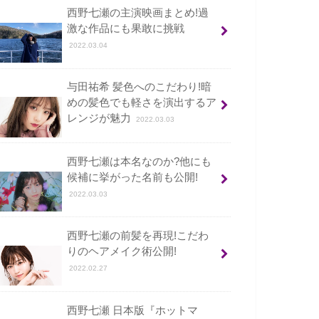
西野七瀬の主演映画まとめ!過
激な作品にも果敢に挑戦
2022.03.04
与田祐希 髪色へのこだわり!暗
めの髪色でも軽さを演出するア
レンジが魅力
2022.03.03
西野七瀬は本名なのか?他にも
候補に挙がった名前も公開!
2022.03.03
西野七瀬の前髪を再現!こだわ
りのヘアメイク術公開!
2022.02.27
西野七瀬 日本版『ホットマ