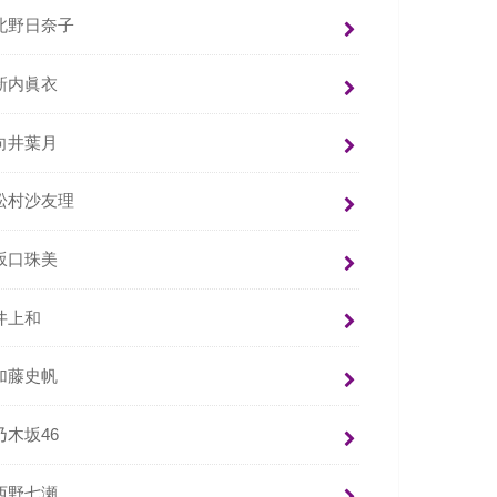
北野日奈子
新内眞衣
向井葉月
松村沙友理
坂口珠美
井上和
加藤史帆
乃木坂46
西野七瀬