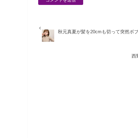
秋元真夏が髪を20cmも切って突然ボブ
西