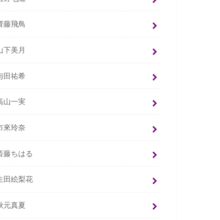
齋藤飛鳥
山下美月
与田祐希
高山一実
市來玲奈
斎藤ちはる
生田絵梨花
秋元真夏