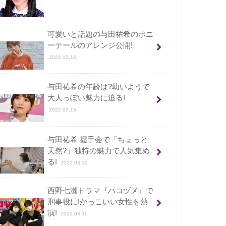
可愛いと話題の与田祐希のポニ
ーテールのアレンジ公開!
2022.03.16
与田祐希の年齢は?幼いようで
大人っぽい魅力に迫る!
2022.03.15
与田祐希 握手会で「ちょっと
天然?」独特の魅力で人気集め
る!
2022.03.12
西野七瀬ドラマ『ハコヅメ』で
刑事役に!かっこいい女性を熱
演!
2022.03.11