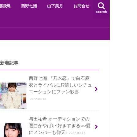
藤飛鳥
西野七瀬
山下美月
お問合せ
search
新着記事
西野七瀬 『乃木恋』で白石麻
衣とライバルに!?嬉しいシチュ
エーションにファン歓喜
2022.03.18
与田祐希 オーディションでの
選曲がやばい!好きすぎる○○愛
にメンバーも仰天!
2022.03.17