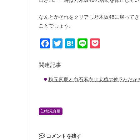
なんとかそれをクリアし乃木坂46に戻ってき
ことでしょう。
F
T
H
Li
P
a
wi
at
n
o
c
tt
e
e
ck
関連記事
e
er
n
et
秋元真夏と白石麻衣は犬猿の仲!?わだか
b
a
o
o
k
秋元真夏
コメントを残す