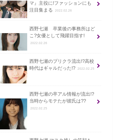
マ』主役に!ファッションにも
注目集まる
2022.02.26
西野七瀬 卒業後の事務所はど
こ?女優として飛躍目指す!
2022.02.26
西野七瀬のプリクラ流出!?高校
時代はギャルだった!?
2022.02.25
西野七瀬の卒アル情報が流出!?
当時からモテたが彼氏は??
2022.02.25