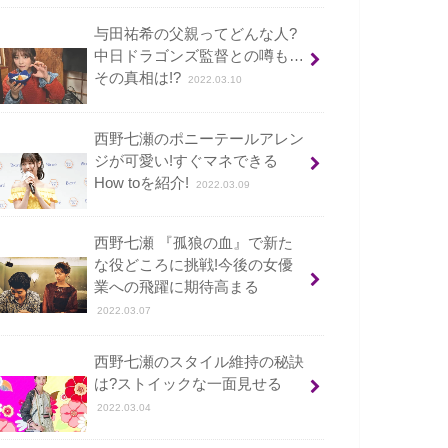
与田祐希の父親ってどんな人?
中日ドラゴンズ監督との噂も…
その真相は!?
2022.03.10
西野七瀬のポニーテールアレン
ジが可愛い!すぐマネできる
How toを紹介!
2022.03.09
西野七瀬 『孤狼の血』で新た
な役どころに挑戦!今後の女優
業への飛躍に期待高まる
2022.03.07
西野七瀬のスタイル維持の秘訣
は?ストイックな一面見せる
2022.03.04