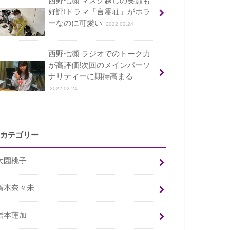
西野七瀬 マスク越しの笑顔も
好評!ドラマ「言霊荘」がホラ
ーなのに可愛い
2022.02.24
西野七瀬 ラジオでのトーク力
が高評価!次回のメインパーソ
ナリティーに期待高まる
2022.02.24
カテゴリー
大園桃子
橋本奈々未
岩本蓮加