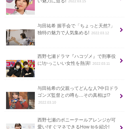
い魅力に迫る!
2022.03.15
与田祐希 握手会で「ちょっと天然?」
独特の魅力で人気集める!
2022.03.12
西野七瀬ドラマ『ハコヅメ』で刑事役
に!かっこいい女性を熱演!
2022.03.11
与田祐希の父親ってどんな人?中日ドラ
ゴンズ監督との噂も…その真相は!?
2022.03.10
西野七瀬のポニーテールアレンジが可
愛い!すぐマネできるHow toを紹介!