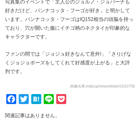
写真集のイベントで「主人公のジョルノ・ジョバーナも
好きだけど、パンナコッタ・フーゴが好き」と明かして
います。パンナコッタ・フーゴはIQ152相当の頭脳を持っ
ており、穴が開いた服にイチゴ柄のネクタイが印象的な
キャラクターです。
ファンの間では「ジョジョ好きなんて意外!」「さりげな
くジョジョポーズをしてくれて好感度が上がる」と大評
判です。
画像出典:mdpr.jp/news/detail/1620758
F
T
H
Li
P
a
wi
at
n
o
関連記事はありません。
c
tt
e
e
ck
e
er
n
et
b
a