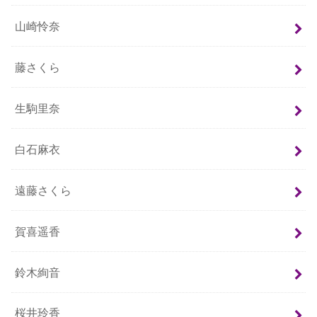
山崎怜奈
藤さくら
生駒里奈
白石麻衣
遠藤さくら
賀喜遥香
鈴木絢音
桜井玲香