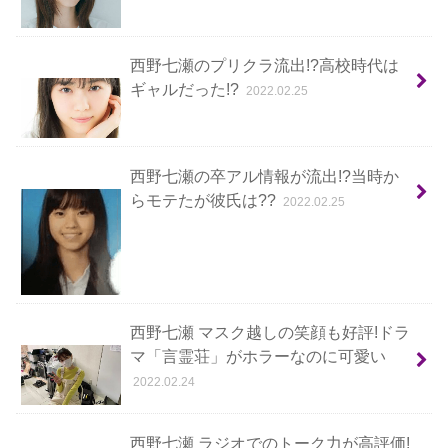
西野七瀬のプリクラ流出!?高校時代は
ギャルだった!?
2022.02.25
西野七瀬の卒アル情報が流出!?当時か
らモテたが彼氏は??
2022.02.25
西野七瀬 マスク越しの笑顔も好評!ドラ
マ「言霊荘」がホラーなのに可愛い
2022.02.24
西野七瀬 ラジオでのトーク力が高評価!