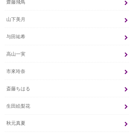
齋藤飛鳥
山下美月
与田祐希
高山一実
市來玲奈
斎藤ちはる
生田絵梨花
秋元真夏