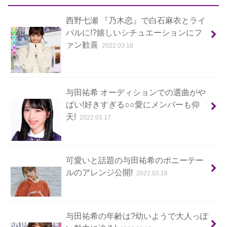
西野七瀬 『乃木恋』で白石麻衣とライ
バルに!?嬉しいシチュエーションにフ
ァン歓喜
2022.03.18
与田祐希 オーディションでの選曲がや
ばい!好きすぎる○○愛にメンバーも仰
天!
2022.03.17
可愛いと話題の与田祐希のポニーテー
ルのアレンジ公開!
2022.03.16
与田祐希の年齢は?幼いようで大人っぽ