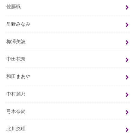
佐藤楓
星野みなみ
梅澤美波
中田花奈
和田まあや
中村麗乃
弓木奈於
北川悠理