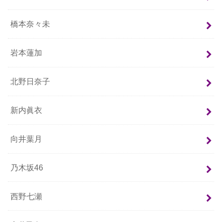
橋本奈々未
岩本蓮加
北野日奈子
新内眞衣
向井葉月
乃木坂46
西野七瀬