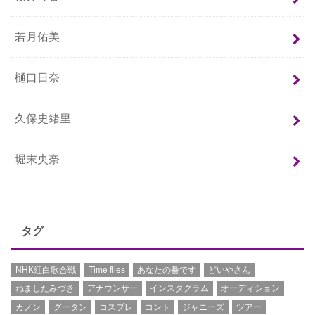
若月佑美
樋口日奈
久保史緒里
堀末央奈
タグ
NHK紅白歌合戦
Time flies
あなたの番です
どいやさん
ねましたみづき
アナウンサー
インスタグラム
オーディション
カノン
グータン
コスプレ
コント
ジャニーズ
ツアー