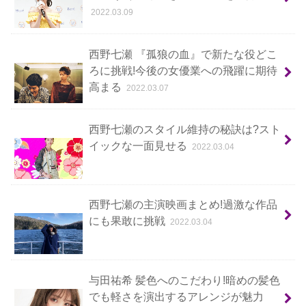
2022.03.09
西野七瀬 『孤狼の血』で新たな役どこ
ろに挑戦!今後の女優業への飛躍に期待
高まる
2022.03.07
西野七瀬のスタイル維持の秘訣は?スト
イックな一面見せる
2022.03.04
西野七瀬の主演映画まとめ!過激な作品
にも果敢に挑戦
2022.03.04
与田祐希 髪色へのこだわり!暗めの髪色
でも軽さを演出するアレンジが魅力