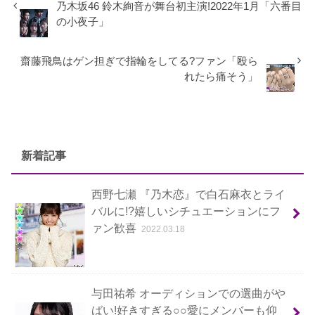
乃木坂46 鈴木絢音が舞台初主演!2022年1月「六番目
の小夜子」
齋藤飛鳥はゲン担ぎで指輪をしてる?ファン「殴ら
れたら痛そう」
新着記事
西野七瀬 『乃木恋』で白石麻衣とライ
バルに!?嬉しいシチュエーションにフ
ァン歓喜
2022.03.18
与田祐希 オーディションでの選曲がや
ばい!好きすぎる○○愛にメンバーも仰