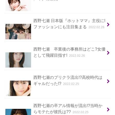
西野七瀬 日本版『ホットママ』主役に!
ファッションにも注目集まる
2022.02.26
西野七瀬 卒業後の事務所はどこ?女優
として飛躍目指す!
2022.02.26
西野七瀬のプリクラ流出!?高校時代は
ギャルだった!?
2022.02.25
西野七瀬の卒アル情報が流出!?当時か
らモテたが彼氏は??
2022.02.25