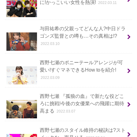
に!かっこいい女性を熱演!
2022.03.11
与田祐希の父親ってどんな人?中日ドラ
ゴンズ監督との噂も…その真相は!?
2022.03.10
西野七瀬のポニーテールアレンジが可
愛い!すぐマネできるHow toを紹介!
2022.03.09
西野七瀬 『孤狼の血』で新たな役どこ
ろに挑戦!今後の女優業への飛躍に期待
高まる
2022.03.07
西野七瀬のスタイル維持の秘訣は?スト