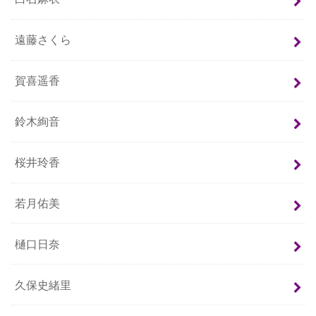
遠藤さくら
賀喜遥香
鈴木絢音
桜井玲香
若月佑美
樋口日奈
久保史緒里