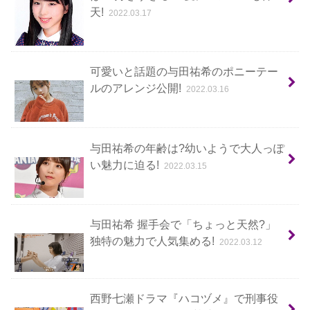
天!
2022.03.17
可愛いと話題の与田祐希のポニーテー
ルのアレンジ公開!
2022.03.16
与田祐希の年齢は?幼いようで大人っぽ
い魅力に迫る!
2022.03.15
与田祐希 握手会で「ちょっと天然?」
独特の魅力で人気集める!
2022.03.12
西野七瀬ドラマ『ハコヅメ』で刑事役