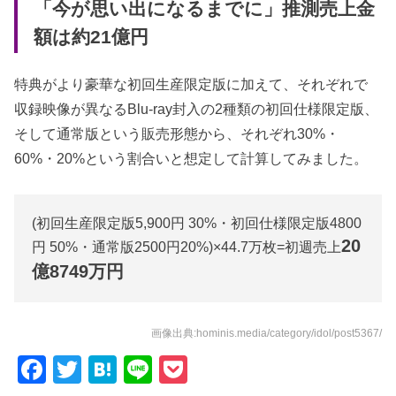
「今が思い出になるまでに」推測売上金
額は約21億円
特典がより豪華な初回生産限定版に加えて、それぞれで
収録映像が異なるBlu-ray封入の2種類の初回仕様限定版、
そして通常版という販売形態から、それぞれ30%・
60%・20%という割合いと想定して計算してみました。
(初回生産限定版5,900円 30%・初回仕様限定版4800
20
円 50%・通常版2500円20%)×44.7万枚=初週売上
億8749万円
画像出典:hominis.media/category/idol/post5367/
F
T
H
Li
P