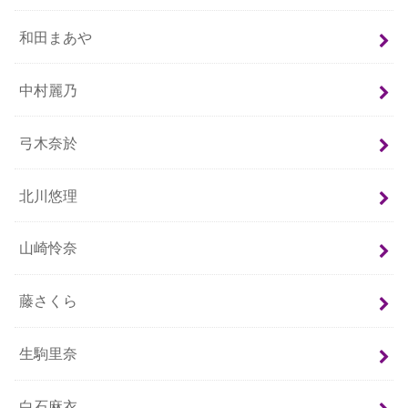
和田まあや
中村麗乃
弓木奈於
北川悠理
山崎怜奈
藤さくら
生駒里奈
白石麻衣