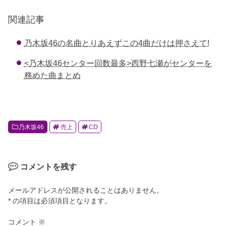
a
wi
at
n
o
c
tt
e
e
ck
関連記事
e
er
n
et
乃木坂46の名曲とりあえずこの4曲だけは押さえて!
b
a
o
<乃木坂46センター回数最多>西野七瀬がセンターを
務めた曲まとめ
o
k
乃木坂46
売上
CD
コメントを残す
メールアドレスが公開されることはありません。
* の項目は必須項目となります。
コメント
※