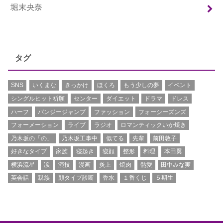
堀末央奈
タグ
SNS
いくまな
きっかけ
ほくろ
もう少しの夢
イベント
シングルヒット祈願
センター
ダイエット
ドラマ
ドレス
ハーフ
バンジージャンプ
ファッション
フォーシーズンズ
フォーメーション
ライブ
ラジオ
ロマンティックいか焼き
乃木坂の「の」
乃木坂工事中
似てる
先輩
前田敦子
好きなタイプ
家族
寝起き
寝顔
整形
料理
本田翼
横浜流星
涙
演技
漫画
炎上
焼肉
熱愛
田中みな実
英会話
親族
顔タイプ診断
香水
１番くじ
５期生