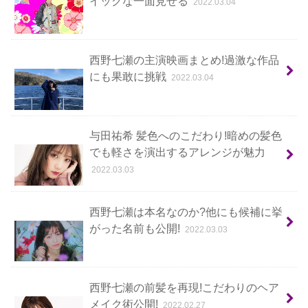
イックな一面見せる
2022.03.04
西野七瀬の主演映画まとめ!過激な作品
にも果敢に挑戦
2022.03.04
与田祐希 髪色へのこだわり!暗めの髪色
でも軽さを演出するアレンジが魅力
2022.03.03
西野七瀬は本名なのか?他にも候補に挙
がった名前も公開!
2022.03.03
西野七瀬の前髪を再現!こだわりのヘア
メイク術公開!
2022.02.27