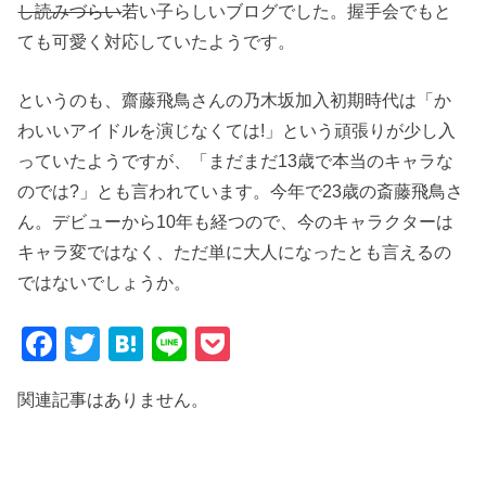
し読みづらい
若い子らしいブログでした。握手会でもと
ても可愛く対応していたようです。
というのも、齋藤飛鳥さんの乃木坂加入初期時代は「か
わいいアイドルを演じなくては!」という頑張りが少し入
っていたようですが、「まだまだ13歳で本当のキャラな
のでは?」とも言われています。今年で23歳の斎藤飛鳥さ
ん。デビューから10年も経つので、今のキャラクターは
キャラ変ではなく、ただ単に大人になったとも言えるの
ではないでしょうか。
F
T
H
Li
P
a
wi
at
n
o
関連記事はありません。
c
tt
e
e
ck
e
er
n
et
b
a