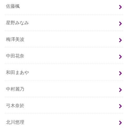
佐藤楓
星野みなみ
梅澤美波
中田花奈
和田まあや
中村麗乃
弓木奈於
北川悠理