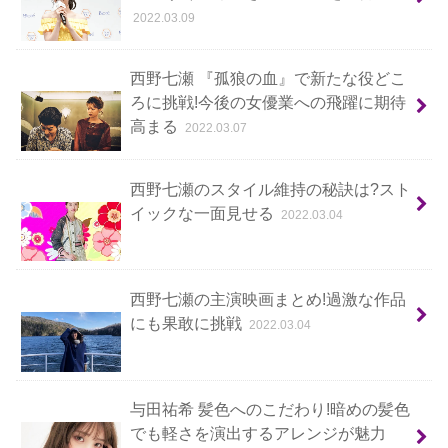
2022.03.09
西野七瀬 『孤狼の血』で新たな役どこ
ろに挑戦!今後の女優業への飛躍に期待
高まる
2022.03.07
西野七瀬のスタイル維持の秘訣は?スト
イックな一面見せる
2022.03.04
西野七瀬の主演映画まとめ!過激な作品
にも果敢に挑戦
2022.03.04
与田祐希 髪色へのこだわり!暗めの髪色
でも軽さを演出するアレンジが魅力