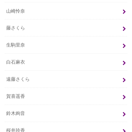
山崎怜奈
藤さくら
生駒里奈
白石麻衣
遠藤さくら
賀喜遥香
鈴木絢音
桜井玲香