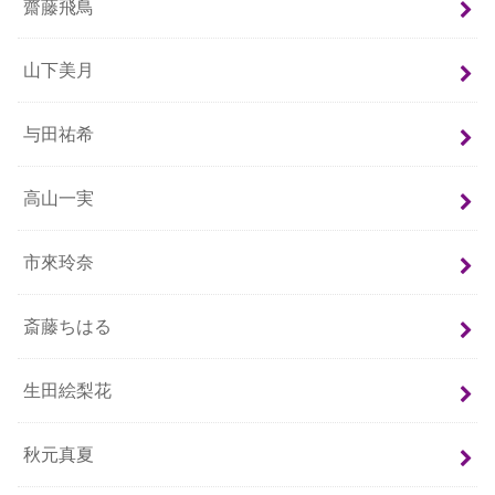
齋藤飛鳥
山下美月
与田祐希
高山一実
市來玲奈
斎藤ちはる
生田絵梨花
秋元真夏