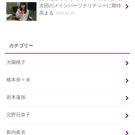
次回のメインパーソナリティーに期待
高まる
2022.02.24
カテゴリー
大園桃子
橋本奈々未
岩本蓮加
北野日奈子
新内眞衣