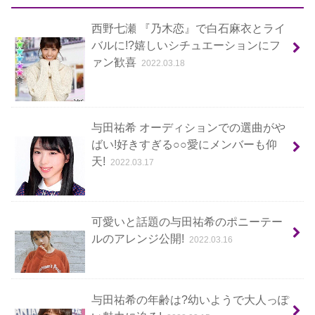
西野七瀬 『乃木恋』で白石麻衣とライ
バルに!?嬉しいシチュエーションにフ
ァン歓喜
2022.03.18
与田祐希 オーディションでの選曲がや
ばい!好きすぎる○○愛にメンバーも仰
天!
2022.03.17
可愛いと話題の与田祐希のポニーテー
ルのアレンジ公開!
2022.03.16
与田祐希の年齢は?幼いようで大人っぽ