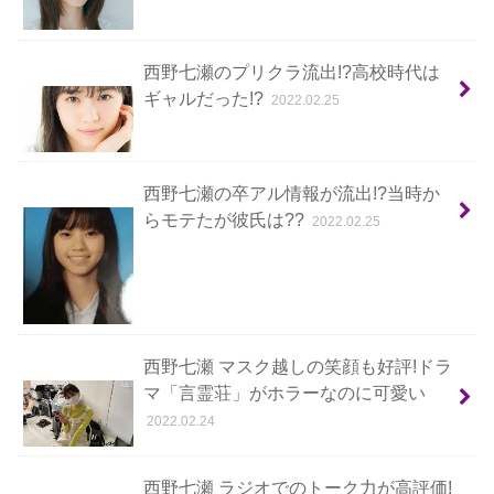
西野七瀬のプリクラ流出!?高校時代は
ギャルだった!?
2022.02.25
西野七瀬の卒アル情報が流出!?当時か
らモテたが彼氏は??
2022.02.25
西野七瀬 マスク越しの笑顔も好評!ドラ
マ「言霊荘」がホラーなのに可愛い
2022.02.24
西野七瀬 ラジオでのトーク力が高評価!