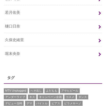
若月佑美
樋口日奈
久保史緒里
堀末央奈
タグ
MTV Unplugged
へそ出し
よだもも
アサヒビール
アンダーライブ
キス
キャンペーン企画
コスメ
ダンス
デビュー当時
デマ
バイトル
ピアス
ピラメキーノ