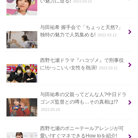
い魅力に迫る!
2022.03.15
与田祐希 握手会で「ちょっと天然?」
独特の魅力で人気集める!
2022.03.12
西野七瀬ドラマ『ハコヅメ』で刑事役
に!かっこいい女性を熱演!
2022.03.11
与田祐希の父親ってどんな人?中日ドラ
ゴンズ監督との噂も…その真相は!?
2022.03.10
西野七瀬のポニーテールアレンジが可
愛い!すぐマネできるHow toを紹介!