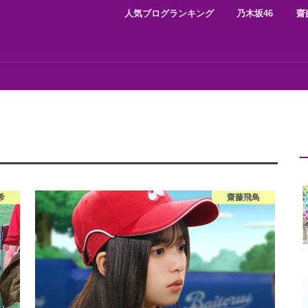
人気ブログランキング
乃木坂46
齋
希
齋藤飛鳥