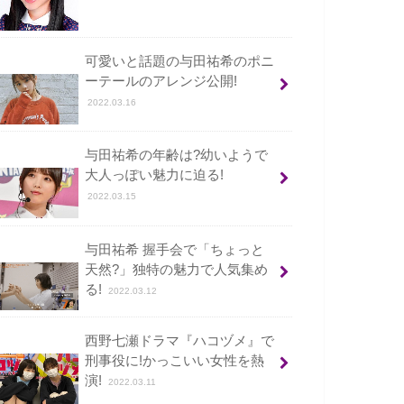
可愛いと話題の与田祐希のポニ
ーテールのアレンジ公開!
2022.03.16
与田祐希の年齢は?幼いようで
大人っぽい魅力に迫る!
2022.03.15
与田祐希 握手会で「ちょっと
天然?」独特の魅力で人気集め
る!
2022.03.12
西野七瀬ドラマ『ハコヅメ』で
刑事役に!かっこいい女性を熱
演!
2022.03.11