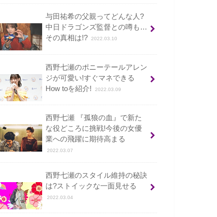
与田祐希の父親ってどんな人?
中日ドラゴンズ監督との噂も…
その真相は!?
2022.03.10
西野七瀬のポニーテールアレン
ジが可愛い!すぐマネできる
How toを紹介!
2022.03.09
西野七瀬 『孤狼の血』で新た
な役どころに挑戦!今後の女優
業への飛躍に期待高まる
2022.03.07
西野七瀬のスタイル維持の秘訣
は?ストイックな一面見せる
2022.03.04