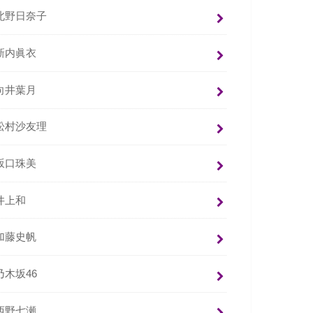
北野日奈子
新内眞衣
向井葉月
松村沙友理
坂口珠美
井上和
加藤史帆
乃木坂46
西野七瀬