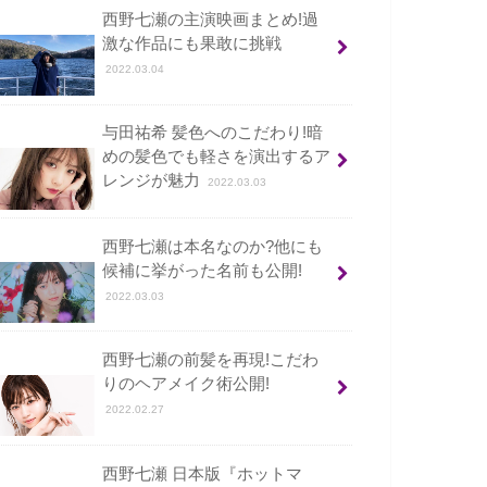
西野七瀬の主演映画まとめ!過
激な作品にも果敢に挑戦
2022.03.04
与田祐希 髪色へのこだわり!暗
めの髪色でも軽さを演出するア
レンジが魅力
2022.03.03
西野七瀬は本名なのか?他にも
候補に挙がった名前も公開!
2022.03.03
西野七瀬の前髪を再現!こだわ
りのヘアメイク術公開!
2022.02.27
西野七瀬 日本版『ホットマ