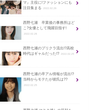
マ』主役に!ファッションにも
注目集まる
2022.02.26
西野七瀬 卒業後の事務所はど
こ?女優として飛躍目指す!
2022.02.26
西野七瀬のプリクラ流出!?高校
時代はギャルだった!?
2022.02.25
西野七瀬の卒アル情報が流出!?
当時からモテたが彼氏は??
2022.02.25