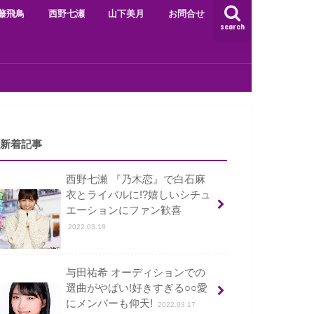
藤飛鳥
西野七瀬
山下美月
お問合せ
search
新着記事
西野七瀬 『乃木恋』で白石麻
衣とライバルに!?嬉しいシチュ
エーションにファン歓喜
2022.03.18
与田祐希 オーディションでの
選曲がやばい!好きすぎる○○愛
にメンバーも仰天!
2022.03.17