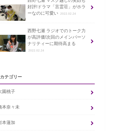
西野七瀬 マスク越しの笑顔も
好評!ドラマ「言霊荘」がホラ
ーなのに可愛い
2022.02.24
西野七瀬 ラジオでのトーク力
が高評価!次回のメインパーソ
ナリティーに期待高まる
2022.02.24
カテゴリー
大園桃子
橋本奈々未
岩本蓮加