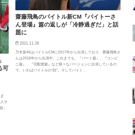
齋藤飛鳥のバイトル新CM『バイトーさ
ん登場』篇の返しが「冷静過ぎだ」と話
題に
2021.11.29
乃木坂46はバイトルCMに2017年から出演しており、齋藤飛鳥さ
んは2018年から出演中。これまでも、『パート篇』、『コンビ
」
ニ篇』、『宅配便篇』など様々なバージョンに出演しているの
る可
で、いわばバイトルの“顔”。そしてバイト…
いま
求人サ
役」