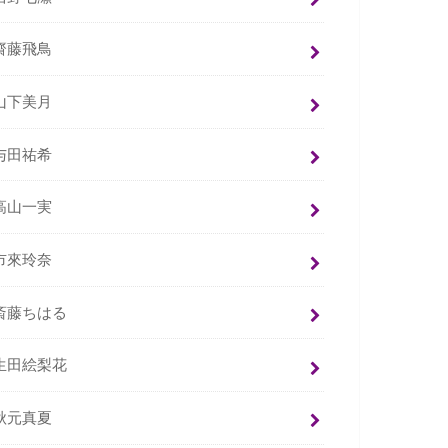
齋藤飛鳥
山下美月
与田祐希
高山一実
市來玲奈
斎藤ちはる
生田絵梨花
秋元真夏