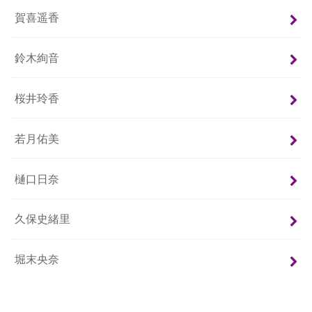
賀喜遥香
鈴木絢音
桜井玲香
若月佑美
樋口日奈
久保史緒里
堀末央奈