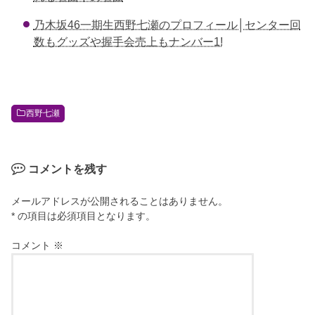
o
乃木坂46一期生西野七瀬のプロフィール│センター回
o
数もグッズや握手会売上もナンバー1!
k
西野七瀬
コメントを残す
メールアドレスが公開されることはありません。
* の項目は必須項目となります。
コメント
※