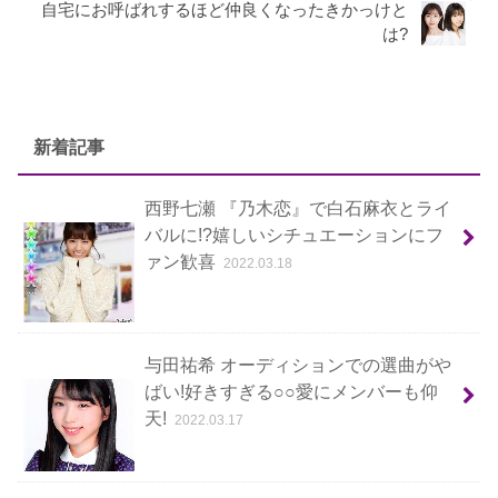
自宅にお呼ばれするほど仲良くなったきかっけと
は?
新着記事
西野七瀬 『乃木恋』で白石麻衣とライ
バルに!?嬉しいシチュエーションにフ
ァン歓喜
2022.03.18
与田祐希 オーディションでの選曲がや
ばい!好きすぎる○○愛にメンバーも仰
天!
2022.03.17