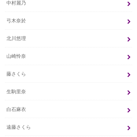
中村麗乃
弓木奈於
北川悠理
山崎怜奈
藤さくら
生駒里奈
白石麻衣
遠藤さくら