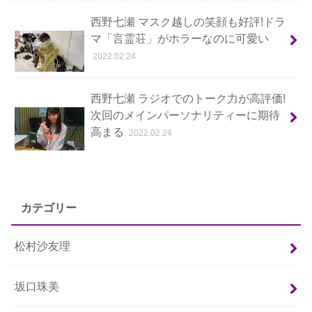
西野七瀬 マスク越しの笑顔も好評!ドラ
マ「言霊荘」がホラーなのに可愛い
2022.02.24
西野七瀬 ラジオでのトーク力が高評価!
次回のメインパーソナリティーに期待
高まる
2022.02.24
カテゴリー
松村沙友理
坂口珠美