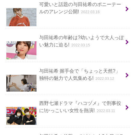
可愛いと話題の与田祐希のポニーテー
ルのアレンジ公開!
2022.03.16
与田祐希の年齢は?幼いようで大人っぽ
い魅力に迫る!
2022.03.15
与田祐希 握手会で「ちょっと天然?」
独特の魅力で人気集める!
2022.03.12
西野七瀬ドラマ『ハコヅメ』で刑事役
に!かっこいい女性を熱演!
2022.03.11