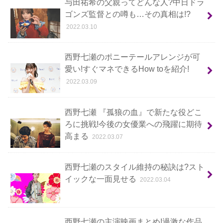
与田祐希の父親ってどんな人?中日ドラ
ゴンズ監督との噂も…その真相は!?
2022.03.10
西野七瀬のポニーテールアレンジが可
愛い!すぐマネできるHow toを紹介!
2022.03.09
西野七瀬 『孤狼の血』で新たな役どこ
ろに挑戦!今後の女優業への飛躍に期待
高まる
2022.03.07
西野七瀬のスタイル維持の秘訣は?スト
イックな一面見せる
2022.03.04
西野七瀬の主演映画まとめ!過激な作品