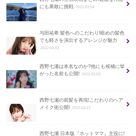
にも果敢に挑戦
2022.03.04
与田祐希 髪色へのこだわり!暗めの髪色
でも軽さを演出するアレンジが魅力
2022.03.03
西野七瀬は本名なのか?他にも候補に挙
がった名前も公開!
2022.03.03
西野七瀬の前髪を再現!こだわりのヘア
メイク術公開!
2022.02.27
西野七瀬 日本版『ホットママ』主役に!