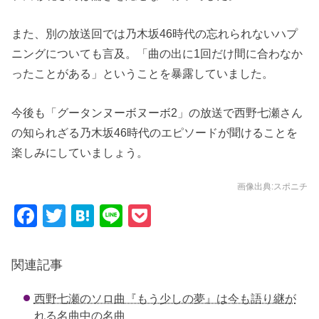
また、別の放送回では乃木坂46時代の忘れられないハプ
ニングについても言及。「曲の出に1回だけ間に合わなか
ったことがある」ということを暴露していました。
今後も「グータンヌーボヌーボ2」の放送で西野七瀬さん
の知られざる乃木坂46時代のエピソードが聞けることを
楽しみにしていましょう。
画像出典:スポニチ
F
T
H
Li
P
a
wi
at
n
o
c
tt
e
e
ck
関連記事
e
er
n
et
西野七瀬のソロ曲『もう少しの夢』は今も語り継が
b
a
れる名曲中の名曲