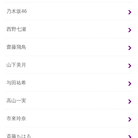
乃木坂46
西野七瀬
齋藤飛鳥
山下美月
与田祐希
高山一実
市來玲奈
斎藤ちはる