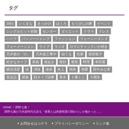
タグ
SNS
いくまな
きっかけ
ほくろ
もう少しの夢
イベント
シングルヒット祈願
センター
ダイエット
ドラマ
ドレス
ハーフ
バンジージャンプ
ファッション
フォーシーズンズ
フォーメーション
ライブ
ラジオ
ロマンティックいか焼き
乃木坂の「の」
乃木坂工事中
似てる
先輩
前田敦子
好きなタイプ
家族
寝起き
寝顔
整形
料理
本田翼
横浜流星
涙
演技
漫画
炎上
焼肉
熱愛
田中みな実
英会話
親族
顔タイプ診断
香水
１番くじ
５期生
HOME
西野七瀬
西野七瀬が乃木坂時代を語る「後輩とは挨拶程度の関わりしか無かった…」
お問合せはコチラ
プライバシーポリシー
リンク集