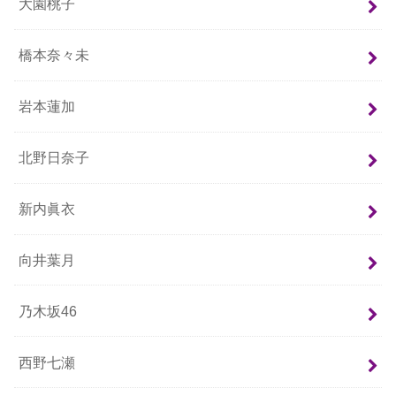
大園桃子
橋本奈々未
岩本蓮加
北野日奈子
新内眞衣
向井葉月
乃木坂46
西野七瀬