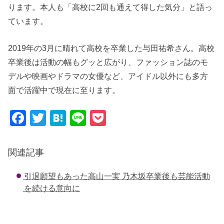
ります。本人も「高校に2回も通えて得した気分」と語っ
ています。
2019年の3月に晴れて高校を卒業した与田祐希さん。高校
卒業後は活動の幅もグッと広がり、ファッション誌のモ
デルや映画やドラマの女優など、アイドル以外にも多方
面で活躍中で現在に至ります。
F
T
H
Li
P
a
wi
at
n
o
c
tt
e
e
ck
関連記事
e
er
n
et
引退願望もあった高山一実 乃木坂卒業後も芸能活動
b
a
を続ける意向に
o
o