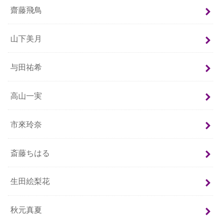
齋藤飛鳥
山下美月
与田祐希
高山一実
市來玲奈
斎藤ちはる
生田絵梨花
秋元真夏