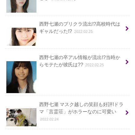
西野七瀬のプリクラ流出!?高校時代は
ギャルだった!?
2022.02.25
西野七瀬の卒アル情報が流出!?当時か
らモテたが彼氏は??
2022.02.25
西野七瀬 マスク越しの笑顔も好評!ドラ
マ「言霊荘」がホラーなのに可愛い
2022.02.24