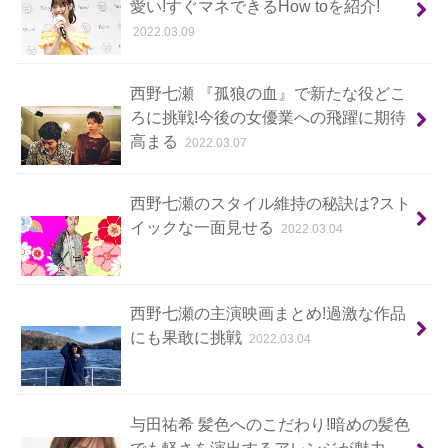
愛い!すぐマネできるHow toを紹介!
2022.03.09
西野七瀬 『孤狼の血』で新たな役どこ
ろに挑戦!今後の女優業への飛躍に期待
高まる
2022.03.07
西野七瀬のスタイル維持の秘訣は?スト
イックな一面見せる
2022.03.04
西野七瀬の主演映画まとめ!過激な作品
にも果敢に挑戦
2022.03.04
与田祐希 髪色へのこだわり!暗めの髪色
でも軽さを演出するアレンジが魅力