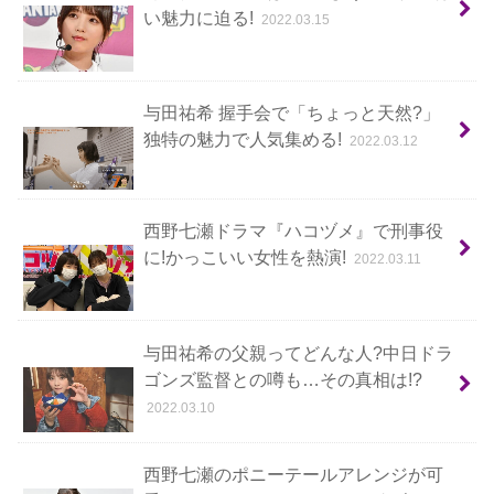
い魅力に迫る!
2022.03.15
与田祐希 握手会で「ちょっと天然?」
独特の魅力で人気集める!
2022.03.12
西野七瀬ドラマ『ハコヅメ』で刑事役
に!かっこいい女性を熱演!
2022.03.11
与田祐希の父親ってどんな人?中日ドラ
ゴンズ監督との噂も…その真相は!?
2022.03.10
西野七瀬のポニーテールアレンジが可