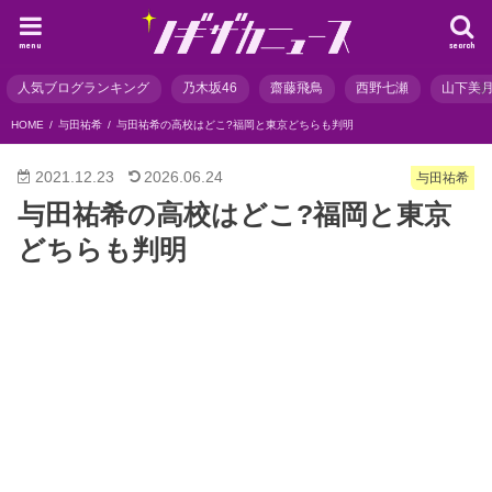
menu
search
人気ブログランキング
乃木坂46
齋藤飛鳥
西野七瀬
山下美
HOME
与田祐希
与田祐希の高校はどこ?福岡と東京どちらも判明
2021.12.23
2026.06.24
与田祐希
与田祐希の高校はどこ?福岡と東京
どちらも判明