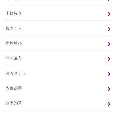
山崎怜奈
藤さくら
生駒里奈
白石麻衣
遠藤さくら
賀喜遥香
鈴木絢音