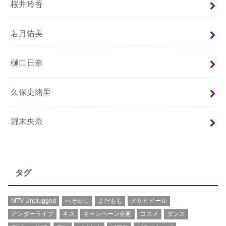
桜井玲香
若月佑美
樋口日奈
久保史緒里
堀末央奈
タグ
MTV Unplugged
へそ出し
よだもも
アサヒビール
アンダーライブ
キス
キャンペーン企画
コスメ
ダンス