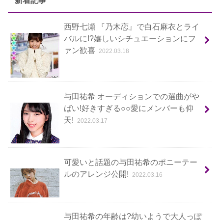
西野七瀬 『乃木恋』で白石麻衣とライ
バルに!?嬉しいシチュエーションにフ
ァン歓喜
2022.03.18
与田祐希 オーディションでの選曲がや
ばい!好きすぎる○○愛にメンバーも仰
天!
2022.03.17
可愛いと話題の与田祐希のポニーテー
ルのアレンジ公開!
2022.03.16
与田祐希の年齢は?幼いようで大人っぽ