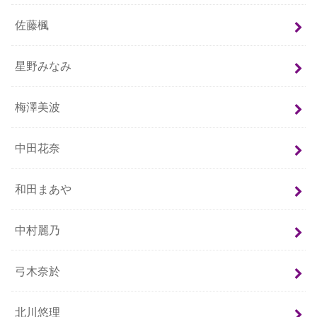
佐藤楓
星野みなみ
梅澤美波
中田花奈
和田まあや
中村麗乃
弓木奈於
北川悠理