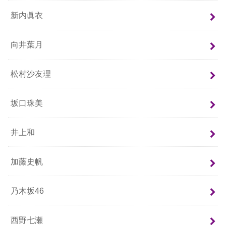
新内眞衣
向井葉月
松村沙友理
坂口珠美
井上和
加藤史帆
乃木坂46
西野七瀬