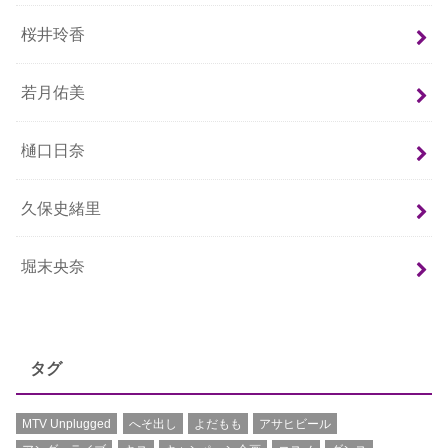
桜井玲香
若月佑美
樋口日奈
久保史緒里
堀末央奈
タグ
MTV Unplugged
へそ出し
よだもも
アサヒビール