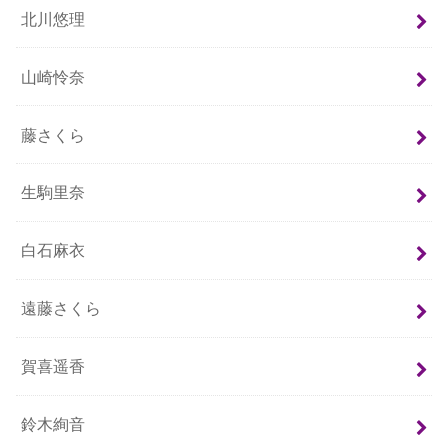
北川悠理
山崎怜奈
藤さくら
生駒里奈
白石麻衣
遠藤さくら
賀喜遥香
鈴木絢音