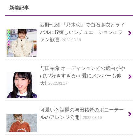
新着記事
西野七瀬 『乃木恋』で白石麻衣とライ
バルに!?嬉しいシチュエーションにフ
ァン歓喜
2022.03.18
与田祐希 オーディションでの選曲がや
ばい!好きすぎる○○愛にメンバーも仰
天!
2022.03.17
可愛いと話題の与田祐希のポニーテー
ルのアレンジ公開!
2022.03.16