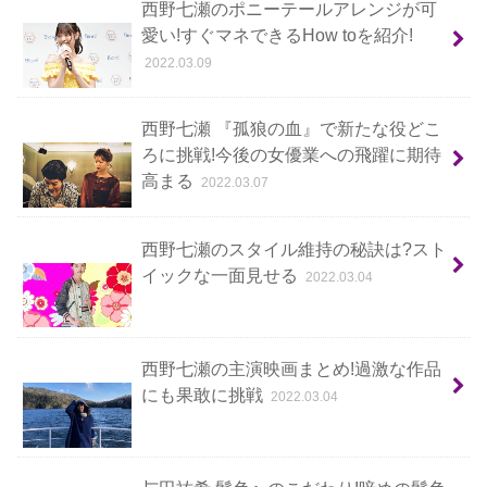
西野七瀬のポニーテールアレンジが可
愛い!すぐマネできるHow toを紹介!
2022.03.09
西野七瀬 『孤狼の血』で新たな役どこ
ろに挑戦!今後の女優業への飛躍に期待
高まる
2022.03.07
西野七瀬のスタイル維持の秘訣は?スト
イックな一面見せる
2022.03.04
西野七瀬の主演映画まとめ!過激な作品
にも果敢に挑戦
2022.03.04