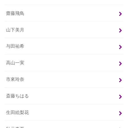
齋藤飛鳥
山下美月
与田祐希
高山一実
市來玲奈
斎藤ちはる
生田絵梨花