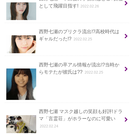
として飛躍目指す!
2022.02.26
西野七瀬のプリクラ流出!?高校時代は
ギャルだった!?
2022.02.25
西野七瀬の卒アル情報が流出!?当時か
らモテたが彼氏は??
2022.02.25
西野七瀬 マスク越しの笑顔も好評!ドラ
マ「言霊荘」がホラーなのに可愛い
2022.02.24