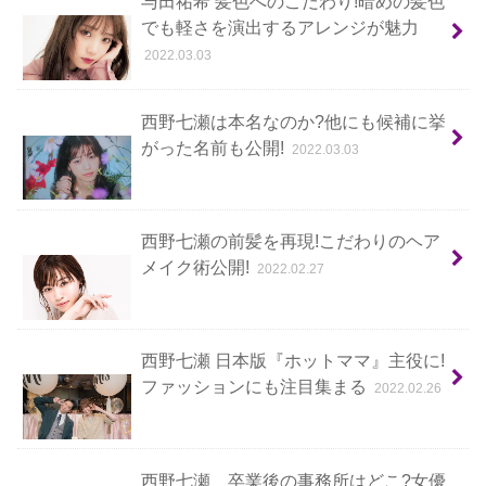
与田祐希 髪色へのこだわり!暗めの髪色
でも軽さを演出するアレンジが魅力
2022.03.03
西野七瀬は本名なのか?他にも候補に挙
がった名前も公開!
2022.03.03
西野七瀬の前髪を再現!こだわりのヘア
メイク術公開!
2022.02.27
西野七瀬 日本版『ホットママ』主役に!
ファッションにも注目集まる
2022.02.26
西野七瀬 卒業後の事務所はどこ?女優