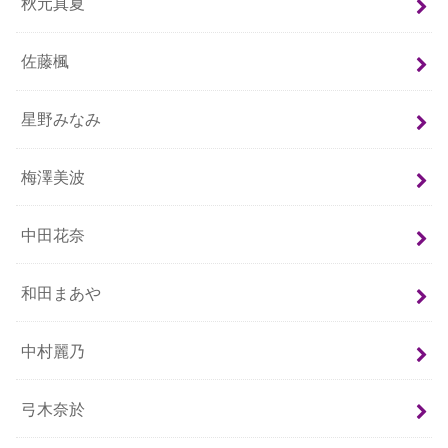
秋元真夏
佐藤楓
星野みなみ
梅澤美波
中田花奈
和田まあや
中村麗乃
弓木奈於