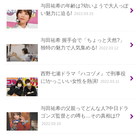
与田祐希の年齢は?幼いようで大人っぽ
い魅力に迫る!
2022.03.15
与田祐希 握手会で「ちょっと天然?」
独特の魅力で人気集める!
2022.03.12
西野七瀬ドラマ『ハコヅメ』で刑事役
に!かっこいい女性を熱演!
2022.03.11
与田祐希の父親ってどんな人?中日ドラ
ゴンズ監督との噂も…その真相は!?
2022.03.10