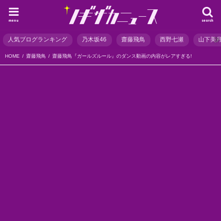
menu
search
人気ブログランキング
乃木坂46
齋藤飛鳥
西野七瀬
山下美
HOME
齋藤飛鳥
齋藤飛鳥『ガールズルール』のダンス動画の内容がレアすぎる!