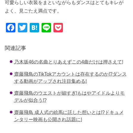
可愛らしい衣装をまといながらもダンスはとてもキレが
よく、見ごたえ満点です。
F
T
H
Li
P
a
wi
at
n
o
c
tt
e
e
ck
関連記事
e
er
n
et
乃木坂46の名曲とりあえずこの4曲だけは押さえて!
b
a
o
齋藤飛鳥のTikTokアカウントは存在するのか!?ダンス
する動画がアップされ注目集める!
o
k
齋藤飛鳥のウエストが細すぎ!もはやアイドルよりモ
デルが似合う!?
齋藤飛鳥 成人式の絵馬に託した想いとは!?ドキュメ
ンタリー映画も公開され話題に!