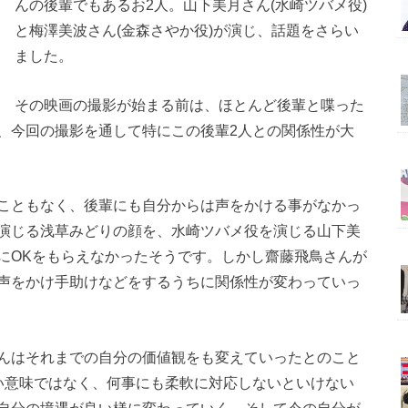
んの後輩でもあるお2人。山下美月さん(水崎ツバメ役)
と梅澤美波さん(金森さやか役)が演じ、話題をさらい
ました。
その映画の撮影が始まる前は、ほとんど後輩と喋った
、今回の撮影を通して特にこの後輩2人との関係性が大
こともなく、後輩にも自分からは声をかける事がなかっ
演じる浅草みどりの顔を、水崎ツバメ役を演じる山下美
にOKをもらえなかったそうです。しかし齋藤飛鳥さんが
声をかけ手助けなどをするうちに関係性が変わっていっ
んはそれまでの自分の価値観をも変えていったとのこと
い意味ではなく、何事にも柔軟に対応しないといけない
自分の境遇が良い様に変わっていく。そして今の自分が