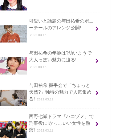
可愛いと話題の与田祐希のポニ
ーテールのアレンジ公開!
2022.03.16
与田祐希の年齢は?幼いようで
大人っぽい魅力に迫る!
2022.03.15
与田祐希 握手会で「ちょっと
天然?」独特の魅力で人気集め
る!
2022.03.12
西野七瀬ドラマ『ハコヅメ』で
刑事役に!かっこいい女性を熱
演!
2022.03.11