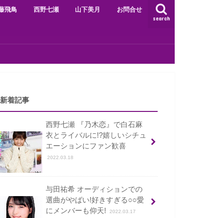
藤飛鳥
西野七瀬
山下美月
お問合せ
search
新着記事
西野七瀬 『乃木恋』で白石麻
衣とライバルに!?嬉しいシチュ
エーションにファン歓喜
2022.03.18
与田祐希 オーディションでの
選曲がやばい!好きすぎる○○愛
にメンバーも仰天!
2022.03.17