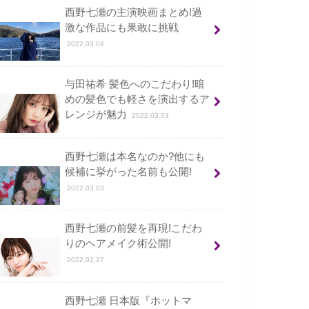
西野七瀬の主演映画まとめ!過
激な作品にも果敢に挑戦
2022.03.04
与田祐希 髪色へのこだわり!暗
めの髪色でも軽さを演出するア
レンジが魅力
2022.03.03
西野七瀬は本名なのか?他にも
候補に挙がった名前も公開!
2022.03.03
西野七瀬の前髪を再現!こだわ
りのヘアメイク術公開!
2022.02.27
西野七瀬 日本版『ホットマ