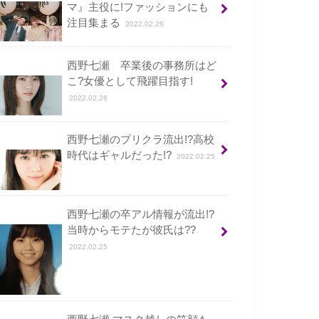
マ』主役に!ファッションにも
注目集まる
2022.02.26
西野七瀬 卒業後の事務所はど
こ?女優として飛躍目指す!
2022.02.26
西野七瀬のプリクラ流出!?高校
時代はギャルだった!?
2022.02.25
西野七瀬の卒アル情報が流出!?
当時からモテたが彼氏は??
2022.02.25