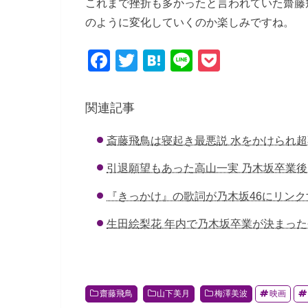
これまで挫折も多かったと言われていた齋藤飛
のように変化していくのか楽しみですね。
F
T
H
Li
P
a
wi
at
n
o
c
tt
e
e
ck
関連記事
e
er
n
et
斎藤飛鳥は寝起き最悪説 水をかけられ
b
a
o
引退願望もあった高山一実 乃木坂卒業
o
『きっかけ』の歌詞が乃木坂46にリンク
k
生田絵梨花 年内で乃木坂卒業が決まっ
齋藤飛鳥
山下美月
梅澤美波
映画