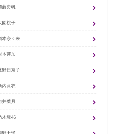
加藤史帆
大園桃子
橋本奈々未
岩本蓮加
北野日奈子
新内眞衣
向井葉月
乃木坂46
西野七瀬