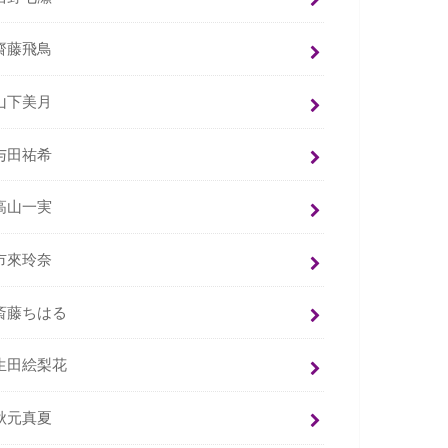
齋藤飛鳥
山下美月
与田祐希
高山一実
市來玲奈
斎藤ちはる
生田絵梨花
秋元真夏