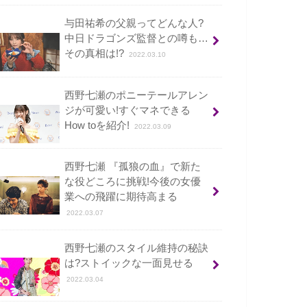
与田祐希の父親ってどんな人?
中日ドラゴンズ監督との噂も…
その真相は!?
2022.03.10
西野七瀬のポニーテールアレン
ジが可愛い!すぐマネできる
How toを紹介!
2022.03.09
西野七瀬 『孤狼の血』で新た
な役どころに挑戦!今後の女優
業への飛躍に期待高まる
2022.03.07
西野七瀬のスタイル維持の秘訣
は?ストイックな一面見せる
2022.03.04