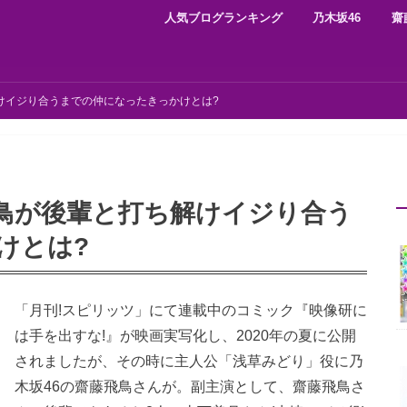
人気ブログランキング
乃木坂46
齋
けイジり合うまでの仲になったきっかけとは?
鳥が後輩と打ち解けイジり合う
けとは?
「月刊!スピリッツ」にて連載中のコミック『映像研に
は手を出すな!』が映画実写化し、2020年の夏に公開
されましたが、その時に主人公「浅草みどり」役に乃
木坂46の齋藤飛鳥さんが。副主演として、齋藤飛鳥さ