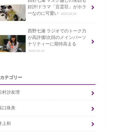
西野七瀬 マスク越しの笑顔も
好評!ドラマ「言霊荘」がホラ
ーなのに可愛い
2022.02.24
西野七瀬 ラジオでのトーク力
が高評価!次回のメインパーソ
ナリティーに期待高まる
2022.02.24
カテゴリー
松村沙友理
坂口珠美
井上和