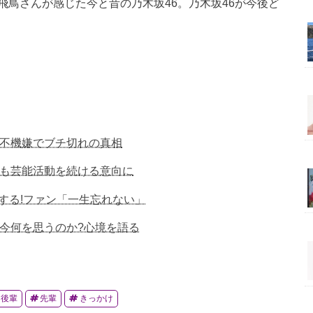
鳥さんが感じた今と昔の乃木坂46。乃木坂46が今後ど
超不機嫌でブチ切れの真相
後も芸能活動を続ける意向に
する!ファン「一生忘れない」
た今何を思うのか?心境を語る
後輩
先輩
きっかけ