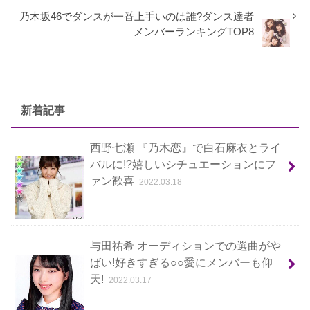
乃木坂46でダンスが一番上手いのは誰?ダンス達者
メンバーランキングTOP8
新着記事
西野七瀬 『乃木恋』で白石麻衣とライ
バルに!?嬉しいシチュエーションにフ
ァン歓喜
2022.03.18
与田祐希 オーディションでの選曲がや
ばい!好きすぎる○○愛にメンバーも仰
天!
2022.03.17