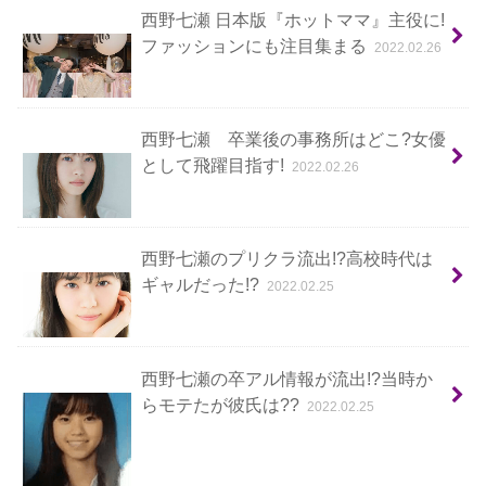
西野七瀬 日本版『ホットママ』主役に!
ファッションにも注目集まる
2022.02.26
西野七瀬 卒業後の事務所はどこ?女優
として飛躍目指す!
2022.02.26
西野七瀬のプリクラ流出!?高校時代は
ギャルだった!?
2022.02.25
西野七瀬の卒アル情報が流出!?当時か
らモテたが彼氏は??
2022.02.25