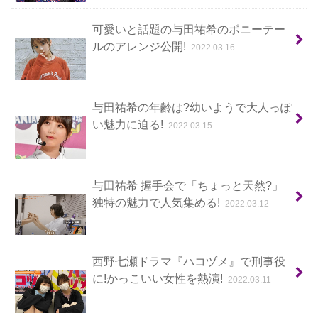
可愛いと話題の与田祐希のポニーテー
ルのアレンジ公開!
2022.03.16
与田祐希の年齢は?幼いようで大人っぽ
い魅力に迫る!
2022.03.15
与田祐希 握手会で「ちょっと天然?」
独特の魅力で人気集める!
2022.03.12
西野七瀬ドラマ『ハコヅメ』で刑事役
に!かっこいい女性を熱演!
2022.03.11