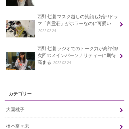
西野七瀬 マスク越しの笑顔も好評!ドラ
マ「言霊荘」がホラーなのに可愛い
2022.02.24
西野七瀬 ラジオでのトーク力が高評価!
次回のメインパーソナリティーに期待
高まる
2022.02.24
カテゴリー
大園桃子
橋本奈々未