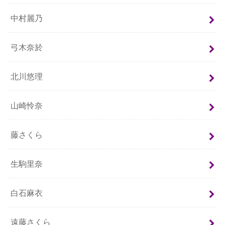
中村麗乃
弓木奈於
北川悠理
山崎怜奈
藤さくら
生駒里奈
白石麻衣
遠藤さくら