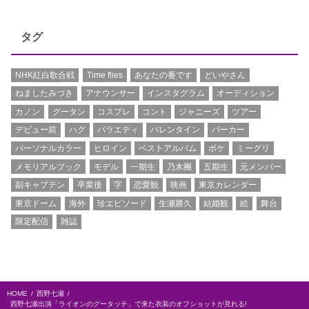
タグ
NHK紅白歌合戦
Time flies
あなたの番です
どいやさん
ねましたみづき
アナウンサー
インスタグラム
オーディション
カノン
グータン
コスプレ
コント
ジャニーズ
ツアー
デビュー前
ハグ
バラエティ
バレンタイン
パーカー
パーソナルカラー
ヒロイン
ベストアルバム
ボケ
ミーグリ
メモリアルブック
モデル
一期生
乃木團
五期生
元メンバー
副キャプテン
卒業後
字
恋愛観
映画
東京カレンダー
東京ドーム
海外
珍エピソード
生瀬勝久
結婚観
絵
舞台
限定配信
雑誌
HOME
西野七瀬
西野七瀬出演「ライオンのグータッチ」で来た衣装のオフショットが見れる!