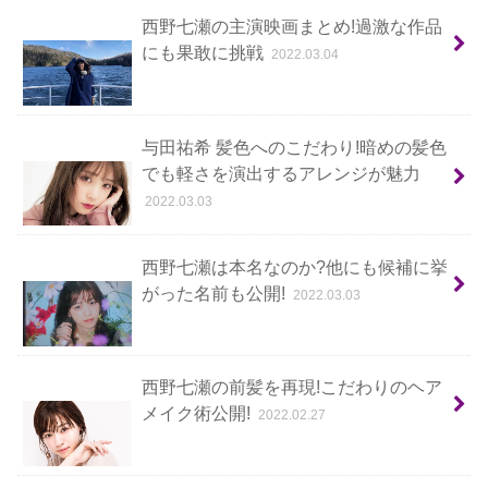
西野七瀬の主演映画まとめ!過激な作品
にも果敢に挑戦
2022.03.04
与田祐希 髪色へのこだわり!暗めの髪色
でも軽さを演出するアレンジが魅力
2022.03.03
西野七瀬は本名なのか?他にも候補に挙
がった名前も公開!
2022.03.03
西野七瀬の前髪を再現!こだわりのヘア
メイク術公開!
2022.02.27