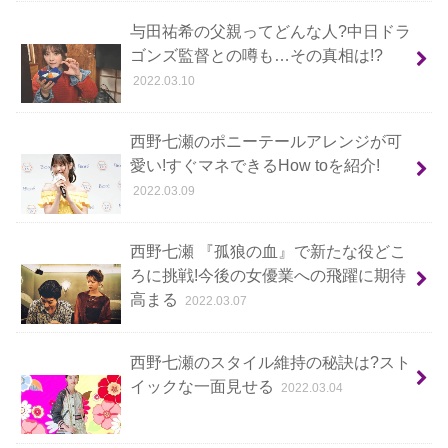
与田祐希の父親ってどんな人?中日ドラ
ゴンズ監督との噂も…その真相は!?
2022.03.10
西野七瀬のポニーテールアレンジが可
愛い!すぐマネできるHow toを紹介!
2022.03.09
西野七瀬 『孤狼の血』で新たな役どこ
ろに挑戦!今後の女優業への飛躍に期待
高まる
2022.03.07
西野七瀬のスタイル維持の秘訣は?スト
イックな一面見せる
2022.03.04