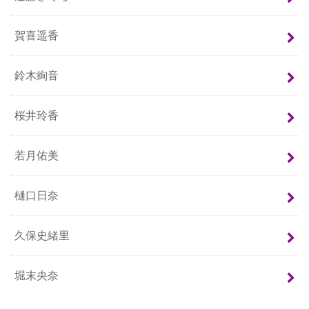
賀喜遥香
鈴木絢音
桜井玲香
若月佑美
樋口日奈
久保史緒里
堀末央奈