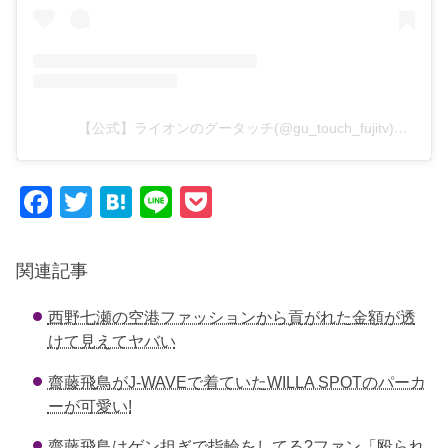
【公式】ライオンのグータッチ(@gu_touch_fujitv)がシェアした投稿
F
T
H
Li
P
a
wi
at
n
o
c
tt
e
e
ck
関連記事
e
er
n
et
西野七瀬の空港ファッションから貢がれた金額が透
b
a
けて見えてヤバい
o
齋藤飛鳥がJ-WAVEで着ていたWILLA SPOTのパーカ
o
ーが可愛い!
k
齋藤飛鳥はゲン担ぎで指輪をしてる?ファン「殴られ