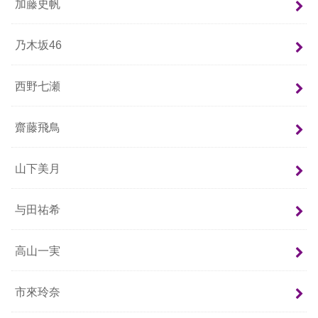
加藤史帆
乃木坂46
西野七瀬
齋藤飛鳥
山下美月
与田祐希
高山一実
市來玲奈