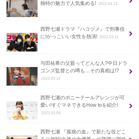
独特の魅力で人気集める!
2022.03.12
西野七瀬ドラマ『ハコヅメ』で刑事役
に!かっこいい女性を熱演!
2022.03.11
与田祐希の父親ってどんな人?中日ドラ
ゴンズ監督との噂も…その真相は!?
2022.03.10
西野七瀬のポニーテールアレンジが可
愛い!すぐマネできるHow toを紹介!
2022.03.09
西野七瀬 『孤狼の血』で新たな役どこ