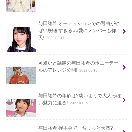
与田祐希 オーディションでの選曲がや
ばい!好きすぎる○○愛にメンバーも仰
天!
2022.03.17
可愛いと話題の与田祐希のポニーテー
ルのアレンジ公開!
2022.03.16
与田祐希の年齢は?幼いようで大人っぽ
い魅力に迫る!
2022.03.15
与田祐希 握手会で「ちょっと天然?」