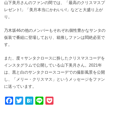
山下美月さんのファンの間では、「最高のクリスマスプ
レゼント!」「美月本当にかわいい!」などと大盛り上が
り。
乃木坂46の他のメンバーもそれぞれ個性豊かなサンタの
仮装で番組に登場しており、箱推しファンは悶絶必至で
す。
また、度々サンタクロースに扮したクリスマスコーデを
インスタグラムで公開している山下美月さん。2021年
は、黒と白のサンタクロースコーデでの撮影風景を公開
し、「メリー・クリスマス」というメッセージをファン
に送っています。
F
T
H
Li
P
a
wi
at
n
o