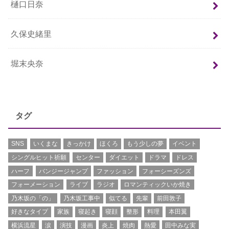
樋口日奈
久保史緒里
堀末央奈
タグ
SNS
いくまな
きっかけ
ほくろ
もう少しの夢
イベント
シングルヒット祈願
センター
ダイエット
ドラマ
ドレス
ハーフ
バンジージャンプ
ファッション
フォーシーズンズ
フォーメーション
ライブ
ラジオ
ロマンティックいか焼き
乃木坂の「の」
乃木坂工事中
似てる
先輩
前田敦子
好きなタイプ
家族
寝起き
寝顔
整形
料理
本田翼
横浜流星
涙
演技
漫画
炎上
焼肉
熱愛
田中みな実