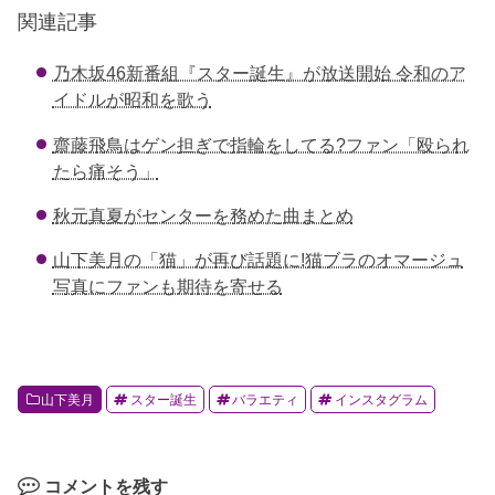
c
tt
e
e
ck
関連記事
e
er
n
et
乃木坂46新番組『スター誕生』が放送開始 令和のア
b
a
イドルが昭和を歌う
o
齋藤飛鳥はゲン担ぎで指輪をしてる?ファン「殴られ
o
たら痛そう」
k
秋元真夏がセンターを務めた曲まとめ
山下美月の「猫」が再び話題に!猫ブラのオマージュ
写真にファンも期待を寄せる
山下美月
スター誕生
バラエティ
インスタグラム
コメントを残す