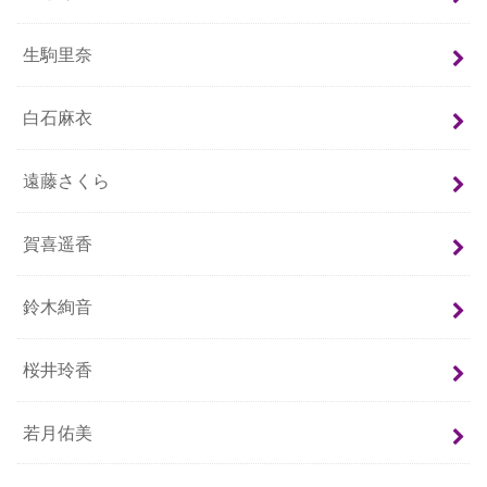
生駒里奈
白石麻衣
遠藤さくら
賀喜遥香
鈴木絢音
桜井玲香
若月佑美