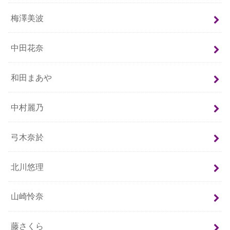
梅澤美波
中田花奈
和田まあや
中村麗乃
弓木奈於
北川悠理
山崎怜奈
藤さくら