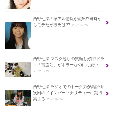
西野七瀬の卒アル情報が流出!?当時か
らモテたが彼氏は??
2022.02.25
西野七瀬 マスク越しの笑顔も好評!ドラ
マ「言霊荘」がホラーなのに可愛い
2022.02.24
西野七瀬 ラジオでのトーク力が高評価!
次回のメインパーソナリティーに期待
高まる
2022.02.24