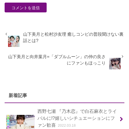
山下美月と松村沙友理 癒しコンビの普段聞けない裏
話とは?
山下美月と向井葉月=「ダブルムーン」の仲の良さ
にファンもほっこり
新着記事
西野七瀬 『乃木恋』で白石麻衣とライ
バルに!?嬉しいシチュエーションにフ
ァン歓喜
2022.03.18