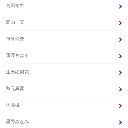
与田祐希
高山一実
市來玲奈
斎藤ちはる
生田絵梨花
秋元真夏
佐藤楓
星野みなみ