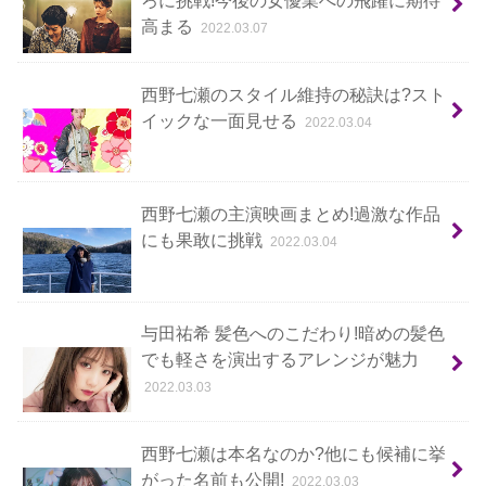
ろに挑戦!今後の女優業への飛躍に期待
高まる
2022.03.07
西野七瀬のスタイル維持の秘訣は?スト
イックな一面見せる
2022.03.04
西野七瀬の主演映画まとめ!過激な作品
にも果敢に挑戦
2022.03.04
与田祐希 髪色へのこだわり!暗めの髪色
でも軽さを演出するアレンジが魅力
2022.03.03
西野七瀬は本名なのか?他にも候補に挙
がった名前も公開!
2022.03.03