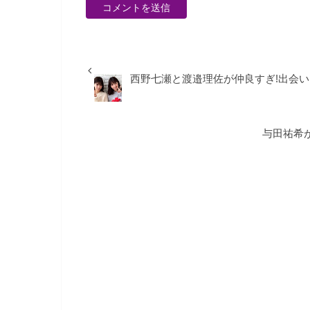
西野七瀬と渡邉理佐が仲良すぎ!出会
与田祐希