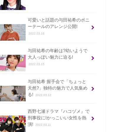
可愛いと話題の与田祐希のポニ
ーテールのアレンジ公開!
2022.03.16
与田祐希の年齢は?幼いようで
大人っぽい魅力に迫る!
2022.03.15
与田祐希 握手会で「ちょっと
天然?」独特の魅力で人気集め
る!
2022.03.12
西野七瀬ドラマ『ハコヅメ』で
刑事役に!かっこいい女性を熱
演!
2022.03.11