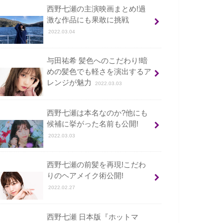
西野七瀬の主演映画まとめ!過
激な作品にも果敢に挑戦
2022.03.04
与田祐希 髪色へのこだわり!暗
めの髪色でも軽さを演出するア
レンジが魅力
2022.03.03
西野七瀬は本名なのか?他にも
候補に挙がった名前も公開!
2022.03.03
西野七瀬の前髪を再現!こだわ
りのヘアメイク術公開!
2022.02.27
西野七瀬 日本版『ホットマ