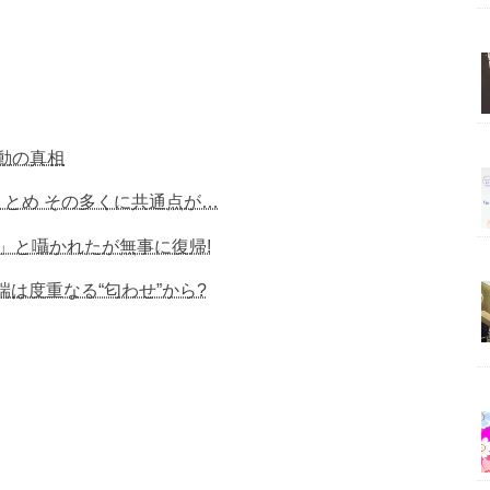
動の真相
まとめ その多くに共通点が…
」と囁かれたが無事に復帰!
は度重なる“匂わせ”から?