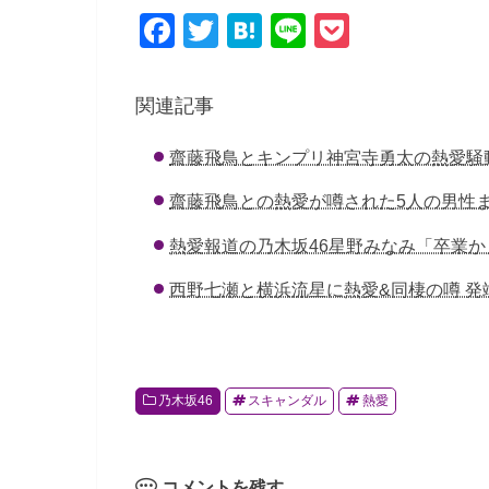
F
T
H
Li
P
a
wi
at
n
o
c
tt
e
e
ck
関連記事
e
er
n
et
齋藤飛鳥とキンプリ神宮寺勇太の熱愛騒
b
a
o
齋藤飛鳥との熱愛が噂された5人の男性
o
熱愛報道の乃木坂46星野みなみ「卒業か
k
西野七瀬と横浜流星に熱愛&同棲の噂 発端
乃木坂46
スキャンダル
熱愛
コメントを残す