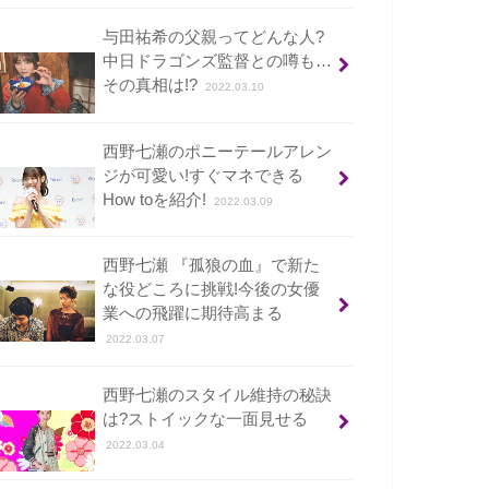
与田祐希の父親ってどんな人?
中日ドラゴンズ監督との噂も…
その真相は!?
2022.03.10
西野七瀬のポニーテールアレン
ジが可愛い!すぐマネできる
How toを紹介!
2022.03.09
西野七瀬 『孤狼の血』で新た
な役どころに挑戦!今後の女優
業への飛躍に期待高まる
2022.03.07
西野七瀬のスタイル維持の秘訣
は?ストイックな一面見せる
2022.03.04