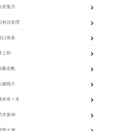
向井葉月
松村沙友理
坂口珠美
井上和
加藤史帆
大園桃子
橋本奈々未
乃木坂46
西野七瀬