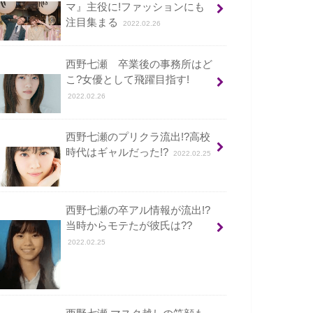
マ』主役に!ファッションにも
注目集まる
2022.02.26
西野七瀬 卒業後の事務所はど
こ?女優として飛躍目指す!
2022.02.26
西野七瀬のプリクラ流出!?高校
時代はギャルだった!?
2022.02.25
西野七瀬の卒アル情報が流出!?
当時からモテたが彼氏は??
2022.02.25