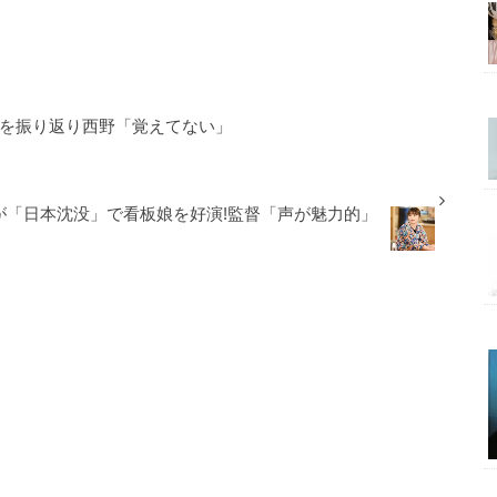
いを振り返り西野「覚えてない」
が「日本沈没」で看板娘を好演!監督「声が魅力的」