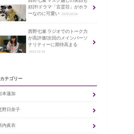
西野七瀬 マスク越しの笑顔も
好評!ドラマ「言霊荘」がホラ
ーなのに可愛い
2022.02.24
西野七瀬 ラジオでのトーク力
が高評価!次回のメインパーソ
ナリティーに期待高まる
2022.02.24
カテゴリー
岩本蓮加
北野日奈子
新内眞衣