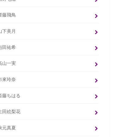
齋藤飛鳥
山下美月
与田祐希
高山一実
市來玲奈
斎藤ちはる
生田絵梨花
秋元真夏