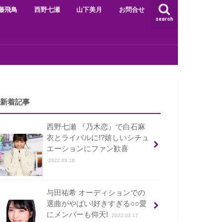
藤飛鳥
西野七瀬
山下美月
お問合せ
search
新着記事
西野七瀬 『乃木恋』で白石麻
衣とライバルに!?嬉しいシチュ
エーションにファン歓喜
2022.03.18
与田祐希 オーディションでの
選曲がやばい!好きすぎる○○愛
にメンバーも仰天!
2022.03.17