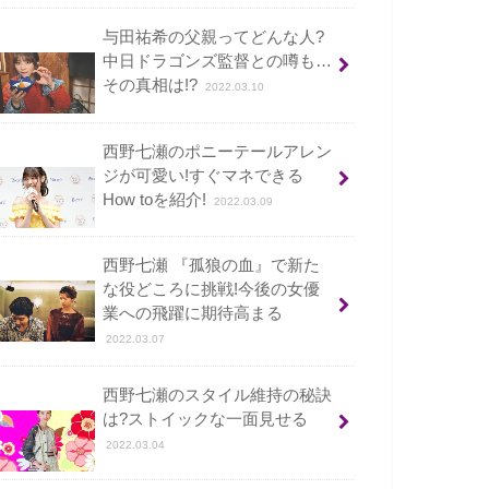
与田祐希の父親ってどんな人?
中日ドラゴンズ監督との噂も…
その真相は!?
2022.03.10
西野七瀬のポニーテールアレン
ジが可愛い!すぐマネできる
How toを紹介!
2022.03.09
西野七瀬 『孤狼の血』で新た
な役どころに挑戦!今後の女優
業への飛躍に期待高まる
2022.03.07
西野七瀬のスタイル維持の秘訣
は?ストイックな一面見せる
2022.03.04