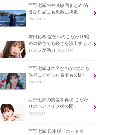
西野七瀬の主演映画まとめ!過
激な作品にも果敢に挑戦
2022.03.04
与田祐希 髪色へのこだわり!暗
めの髪色でも軽さを演出するア
レンジが魅力
2022.03.03
西野七瀬は本名なのか?他にも
候補に挙がった名前も公開!
2022.03.03
西野七瀬の前髪を再現!こだわ
りのヘアメイク術公開!
2022.02.27
西野七瀬 日本版『ホットマ