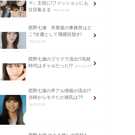
マ』主役に!ファッションにも
注目集まる
2022.02.26
西野七瀬 卒業後の事務所はど
こ?女優として飛躍目指す!
2022.02.26
西野七瀬のプリクラ流出!?高校
時代はギャルだった!?
2022.02.25
西野七瀬の卒アル情報が流出!?
当時からモテたが彼氏は??
2022.02.25