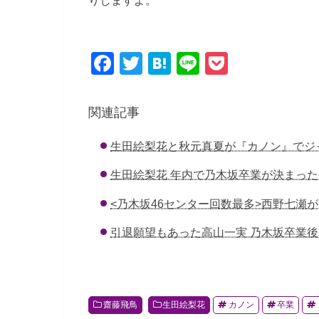
F
T
H
Li
P
a
wi
at
n
o
c
tt
e
e
ck
関連記事
e
er
n
et
生田絵梨花と秋元真夏が『カノン』でジ
b
a
o
生田絵梨花 年内で乃木坂卒業が決まっ
o
<乃木坂46センター回数最多>西野七瀬
k
引退願望もあった高山一実 乃木坂卒業
齋藤飛鳥
生田絵梨花
カノン
卒業