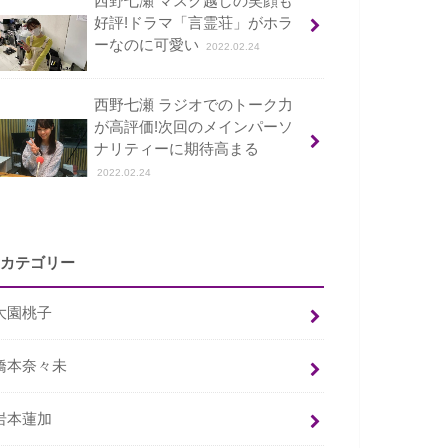
西野七瀬 マスク越しの笑顔も
好評!ドラマ「言霊荘」がホラ
ーなのに可愛い
2022.02.24
西野七瀬 ラジオでのトーク力
が高評価!次回のメインパーソ
ナリティーに期待高まる
2022.02.24
カテゴリー
大園桃子
橋本奈々未
岩本蓮加