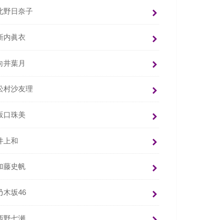
北野日奈子
新内眞衣
向井葉月
松村沙友理
坂口珠美
井上和
加藤史帆
乃木坂46
西野七瀬