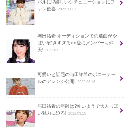
バルに!?嬉しいシチュエーションにフ
ァン歓喜
2022.03.18
与田祐希 オーディションでの選曲がや
ばい!好きすぎる○○愛にメンバーも仰
天!
2022.03.17
可愛いと話題の与田祐希のポニーテー
ルのアレンジ公開!
2022.03.16
与田祐希の年齢は?幼いようで大人っぽ
い魅力に迫る!
2022.03.15