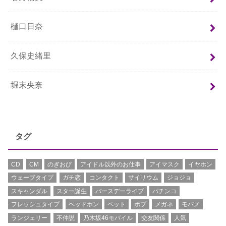
樋口日奈
久保史緒里
堀末央奈
タグ
CD
CM
のぎおび
アイドル以外のお仕事
アイマスク
イヤホン
ウェーブタイプ
ガチ恋
コンタクト
サイリウム
ジョジョ
スキャンダル
スター誕生
バースデーライブ
パチンコ
フレッシュタイプ
ヘッドホン
ペット
ボブ
メガネ
モバメ
ランジェリー
不仲説
乃木坂46モバイル
交友関係
人気