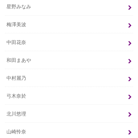
星野みなみ
梅澤美波
中田花奈
和田まあや
中村麗乃
弓木奈於
北川悠理
山崎怜奈