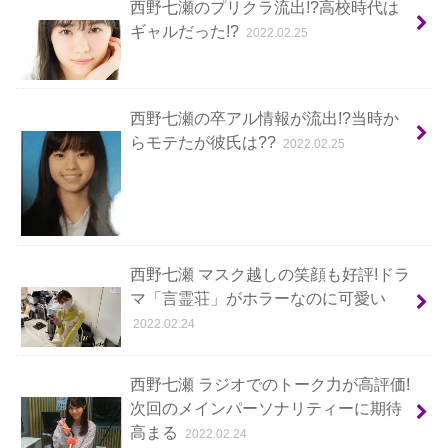
西野七瀬のプリクラ流出!?高校時代は
ギャルだった!?
2022.02.25
西野七瀬の卒アル情報が流出!?当時か
らモテたが彼氏は??
2022.02.25
西野七瀬 マスク越しの笑顔も好評!ドラ
マ「言霊荘」がホラーなのに可愛い
2022.02.24
西野七瀬 ラジオでのトーク力が高評価!
次回のメインパーソナリティーに期待
高まる
2022.02.24