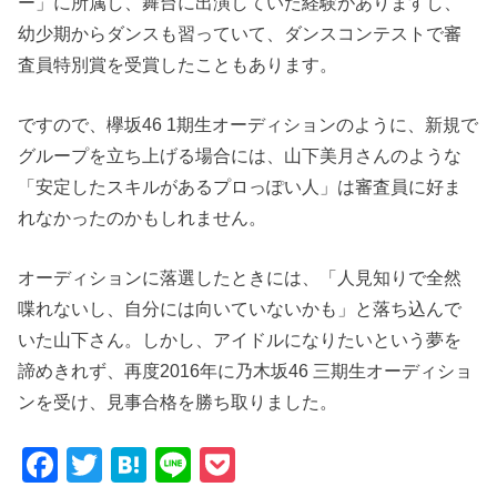
ー」に所属し、舞台に出演していた経験がありますし、
幼少期からダンスも習っていて、ダンスコンテストで審
査員特別賞を受賞したこともあります。
ですので、欅坂46 1期生オーディションのように、新規で
グループを立ち上げる場合には、山下美月さんのような
「安定したスキルがあるプロっぽい人」は審査員に好ま
れなかったのかもしれません。
オーディションに落選したときには、「人見知りで全然
喋れないし、自分には向いていないかも」と落ち込んで
いた山下さん。しかし、アイドルになりたいという夢を
諦めきれず、再度2016年に乃木坂46 三期生オーディショ
ンを受け、見事合格を勝ち取りました。
F
T
H
Li
P