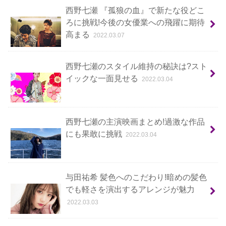
西野七瀬 『孤狼の血』で新たな役どこ
ろに挑戦!今後の女優業への飛躍に期待
高まる
2022.03.07
西野七瀬のスタイル維持の秘訣は?スト
イックな一面見せる
2022.03.04
西野七瀬の主演映画まとめ!過激な作品
にも果敢に挑戦
2022.03.04
与田祐希 髪色へのこだわり!暗めの髪色
でも軽さを演出するアレンジが魅力
2022.03.03