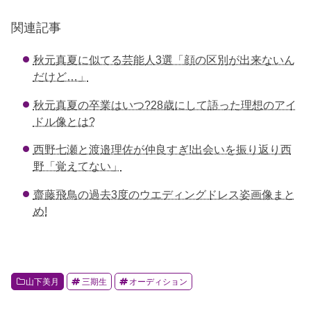
a
wi
at
n
o
c
tt
e
e
ck
関連記事
e
er
n
et
秋元真夏に似てる芸能人3選「顔の区別が出来ないん
b
a
だけど…」
o
秋元真夏の卒業はいつ?28歳にして語った理想のアイ
o
ドル像とは?
k
西野七瀬と渡邉理佐が仲良すぎ!出会いを振り返り西
野「覚えてない」
齋藤飛鳥の過去3度のウエディングドレス姿画像まと
め!
山下美月
三期生
オーディション