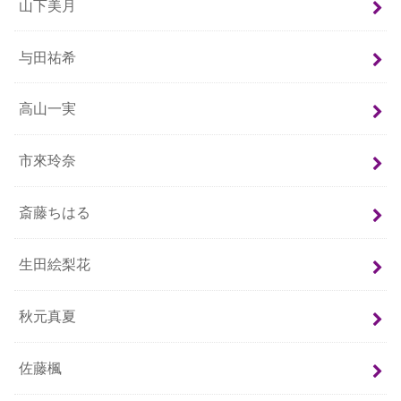
山下美月
与田祐希
高山一実
市來玲奈
斎藤ちはる
生田絵梨花
秋元真夏
佐藤楓