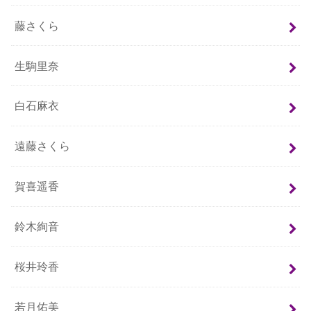
藤さくら
生駒里奈
白石麻衣
遠藤さくら
賀喜遥香
鈴木絢音
桜井玲香
若月佑美