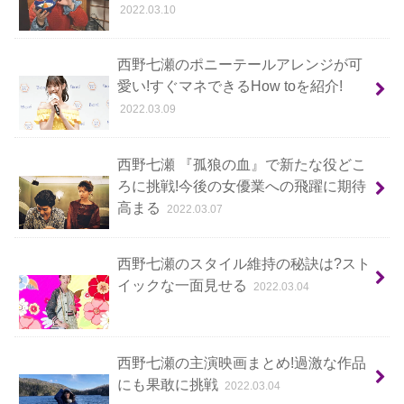
2022.03.10
西野七瀬のポニーテールアレンジが可
愛い!すぐマネできるHow toを紹介!
2022.03.09
西野七瀬 『孤狼の血』で新たな役どこ
ろに挑戦!今後の女優業への飛躍に期待
高まる
2022.03.07
西野七瀬のスタイル維持の秘訣は?スト
イックな一面見せる
2022.03.04
西野七瀬の主演映画まとめ!過激な作品
にも果敢に挑戦
2022.03.04