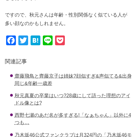
ですので、秋元さんは年齢・性別関係なく似ている人が
多い顔なのかもしれません。
F
T
H
Li
P
a
wi
at
n
o
c
tt
e
e
ck
関連記事
e
er
n
et
齋藤飛鳥と齊藤京子は姉妹?顔似すぎ&声似てる&出身
b
a
同じ&年齢一歳差
o
秋元真夏の卒業はいつ?28歳にして語った理想のアイ
o
ドル像とは?
k
西野七瀬のあだ名が多すぎる!「なぁちゃん」以外に4
つも…
乃木坂46公式ファンクラブは月324円の「乃木坂46モ