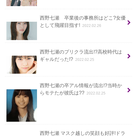
西野七瀬 卒業後の事務所はどこ?女優
として飛躍目指す!
2022.02.26
西野七瀬のプリクラ流出!?高校時代は
ギャルだった!?
2022.02.25
西野七瀬の卒アル情報が流出!?当時か
らモテたが彼氏は??
2022.02.25
西野七瀬 マスク越しの笑顔も好評!ドラ