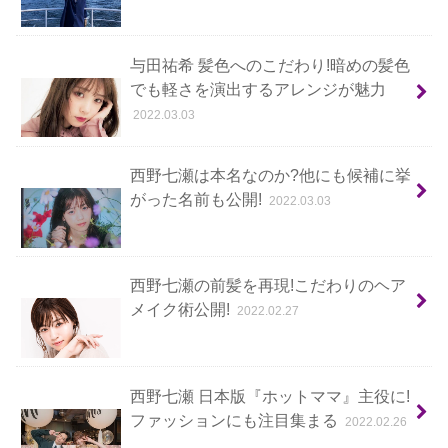
与田祐希 髪色へのこだわり!暗めの髪色
でも軽さを演出するアレンジが魅力
2022.03.03
西野七瀬は本名なのか?他にも候補に挙
がった名前も公開!
2022.03.03
西野七瀬の前髪を再現!こだわりのヘア
メイク術公開!
2022.02.27
西野七瀬 日本版『ホットママ』主役に!
ファッションにも注目集まる
2022.02.26