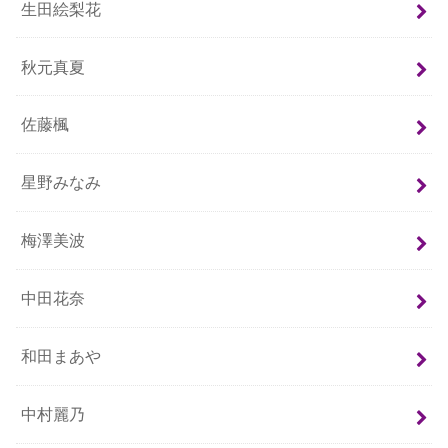
生田絵梨花
秋元真夏
佐藤楓
星野みなみ
梅澤美波
中田花奈
和田まあや
中村麗乃