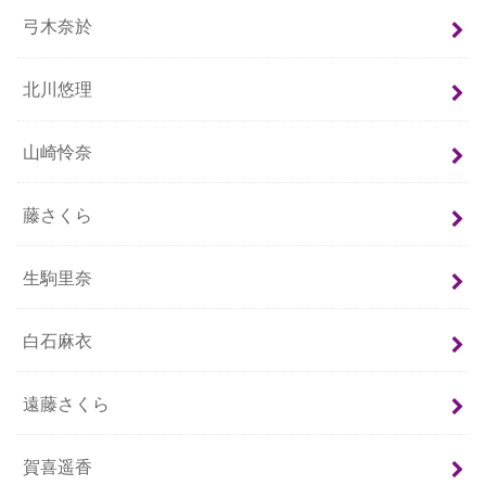
弓木奈於
北川悠理
山崎怜奈
藤さくら
生駒里奈
白石麻衣
遠藤さくら
賀喜遥香