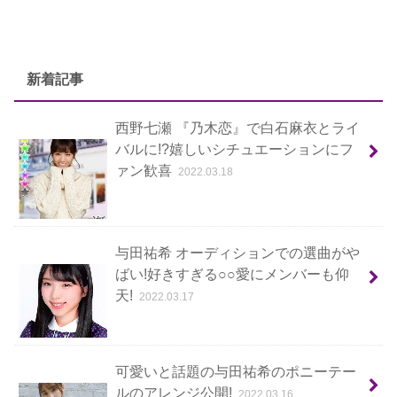
新着記事
西野七瀬 『乃木恋』で白石麻衣とライ
バルに!?嬉しいシチュエーションにフ
ァン歓喜
2022.03.18
与田祐希 オーディションでの選曲がや
ばい!好きすぎる○○愛にメンバーも仰
天!
2022.03.17
可愛いと話題の与田祐希のポニーテー
ルのアレンジ公開!
2022.03.16