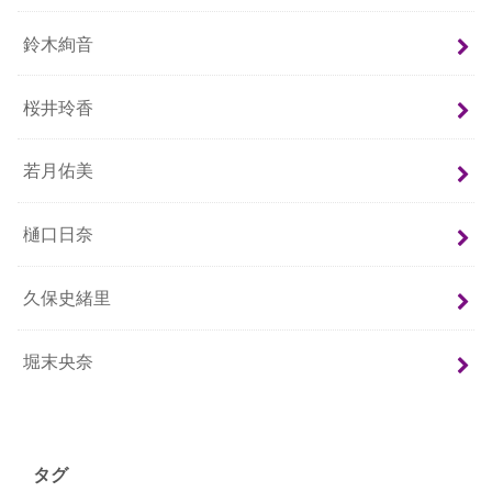
鈴木絢音
桜井玲香
若月佑美
樋口日奈
久保史緒里
堀末央奈
タグ