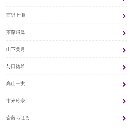
西野七瀬
齋藤飛鳥
山下美月
与田祐希
高山一実
市來玲奈
斎藤ちはる