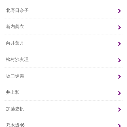
北野日奈子
新内眞衣
向井葉月
松村沙友理
坂口珠美
井上和
加藤史帆
乃木坂46