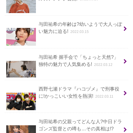
与田祐希の年齢は?幼いようで大人っぽ
い魅力に迫る!
2022.03.15
与田祐希 握手会で「ちょっと天然?」
独特の魅力で人気集める!
2022.03.12
西野七瀬ドラマ『ハコヅメ』で刑事役
に!かっこいい女性を熱演!
2022.03.11
与田祐希の父親ってどんな人?中日ドラ
ゴンズ監督との噂も…その真相は!?