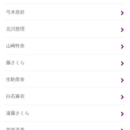
弓木奈於
北川悠理
山崎怜奈
藤さくら
生駒里奈
白石麻衣
遠藤さくら
賀喜遥香