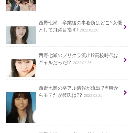
西野七瀬 卒業後の事務所はどこ?女優
として飛躍目指す!
2022.02.26
西野七瀬のプリクラ流出!?高校時代は
ギャルだった!?
2022.02.25
西野七瀬の卒アル情報が流出!?当時か
らモテたが彼氏は??
2022.02.25