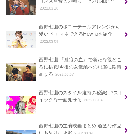
ゴンズ監督との噂も…その真相は!?
2022.03.10
西野七瀬のポニーテールアレンジが可
愛い!すぐマネできるHow toを紹介!
2022.03.09
西野七瀬 『孤狼の血』で新たな役どこ
ろに挑戦!今後の女優業への飛躍に期待
高まる
2022.03.07
西野七瀬のスタイル維持の秘訣は?スト
イックな一面見せる
2022.03.04
西野七瀬の主演映画まとめ!過激な作品
にも果敢に挑戦
2022.03.04