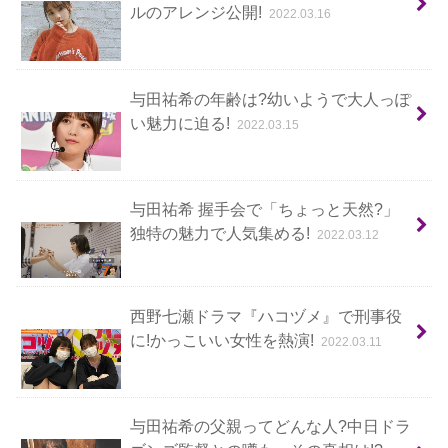
ルのアレンジ公開!
2022.03.16
与田祐希の年齢は?幼いようで大人っぽ
い魅力に迫る!
2022.03.15
与田祐希 握手会で「ちょっと天然?」
独特の魅力で人気集める!
2022.03.12
西野七瀬ドラマ『ハコヅメ』で刑事役
に!かっこいい女性を熱演!
2022.03.11
与田祐希の父親ってどんな人?中日ドラ