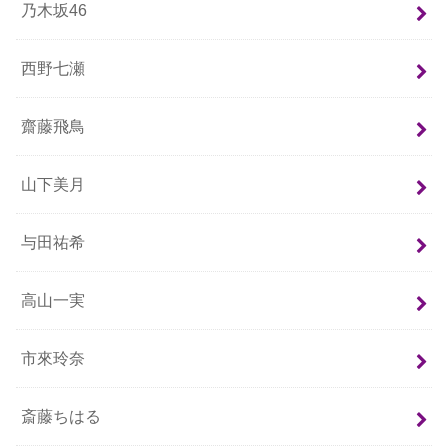
乃木坂46
西野七瀬
齋藤飛鳥
山下美月
与田祐希
高山一実
市來玲奈
斎藤ちはる