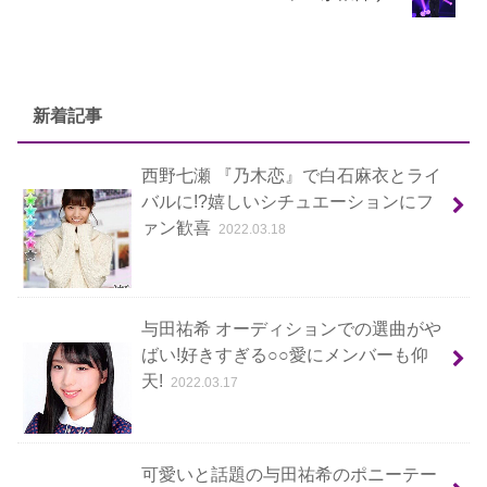
新着記事
西野七瀬 『乃木恋』で白石麻衣とライ
バルに!?嬉しいシチュエーションにフ
ァン歓喜
2022.03.18
与田祐希 オーディションでの選曲がや
ばい!好きすぎる○○愛にメンバーも仰
天!
2022.03.17
可愛いと話題の与田祐希のポニーテー