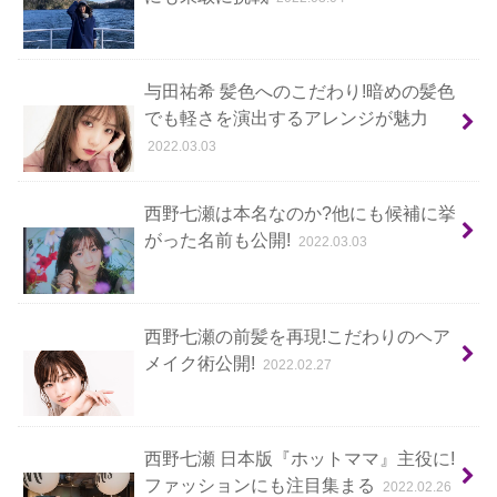
与田祐希 髪色へのこだわり!暗めの髪色
でも軽さを演出するアレンジが魅力
2022.03.03
西野七瀬は本名なのか?他にも候補に挙
がった名前も公開!
2022.03.03
西野七瀬の前髪を再現!こだわりのヘア
メイク術公開!
2022.02.27
西野七瀬 日本版『ホットママ』主役に!
ファッションにも注目集まる
2022.02.26