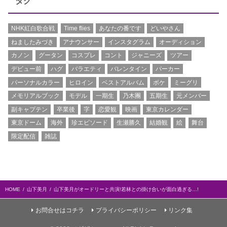
タグ
NHK紅白歌合戦
Time flies
あなたの番です
どいやさん
ねましたみづき
アナウンサー
インスタグラム
オーディション
カノン
グータン
コスプレ
コント
ジャニーズ
ツアー
デビュー前
ハグ
バラエティ
バレンタイン
パーカー
パーソナルカラー
ヒロイン
ベストアルバム
ボケ
ミーグリ
メモリアルブック
モデル
一期生
乃木團
五期生
元メンバー
副キャプテン
卒業後
字
恋愛観
映画
東京カレンダー
東京ドーム
海外
珍エピソード
生瀬勝久
結婚観
絵
舞台
限定配信
雑誌
HOME
山下美月
山下美月がオードリーと共演!若林との掛け合いが面白過ぎる…!
お問合せはコチラ
プライバシーポリシー
リンク集