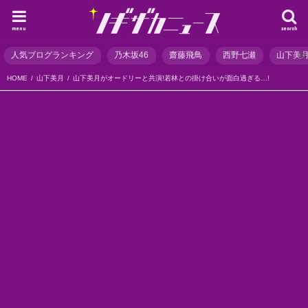
menu
search
人気ブログランキング
乃木坂46
齋藤飛鳥
西野七瀬
山下美
HOME
山下美月
山下美月がオードリーと共演!若林との掛け合いが面白過ぎる…!