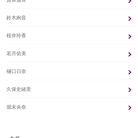
鈴木絢音
桜井玲香
若月佑美
樋口日奈
久保史緒里
堀末央奈