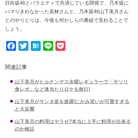
日向坂46とバラエティで共演している関係で、乃木坂に
ハマりきれなかった若林さんと、乃木坂46山下美月さん
とのやりとりは、今後も何かしらの番組で見れることで
しょう。
F
T
H
Li
P
a
wi
at
n
o
c
tt
e
e
ck
関連記事
e
er
n
et
山下美月がヒルナンデス水曜レギュラーで「サソリ
b
a
食レポ」など体当たりロケを敢行!
o
山下美月がサンタ姿を披露!にかみ笑いが可愛すぎる
o
と大反響
k
山下美月の料理はヤラせ?本当に上手に料理が出来る
のか検証