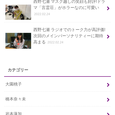
西野七瀬 マスク越しの笑顔も好評!ドラ
マ「言霊荘」がホラーなのに可愛い
2022.02.24
西野七瀬 ラジオでのトーク力が高評価!
次回のメインパーソナリティーに期待
高まる
2022.02.24
カテゴリー
大園桃子
橋本奈々未
岩本蓮加