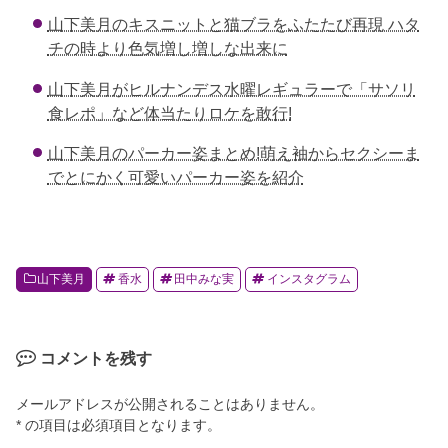
o
山下美月のキスニットと猫ブラをふたたび再現 ハタ
o
チの時より色気増し増しな出来に
k
山下美月がヒルナンデス水曜レギュラーで「サソリ
食レポ」など体当たりロケを敢行!
山下美月のパーカー姿まとめ!萌え袖からセクシーま
でとにかく可愛いパーカー姿を紹介
山下美月
香水
田中みな実
インスタグラム
コメントを残す
メールアドレスが公開されることはありません。
* の項目は必須項目となります。