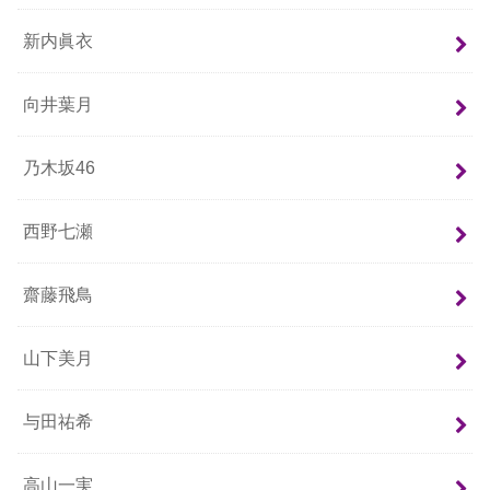
新内眞衣
向井葉月
乃木坂46
西野七瀬
齋藤飛鳥
山下美月
与田祐希
高山一実