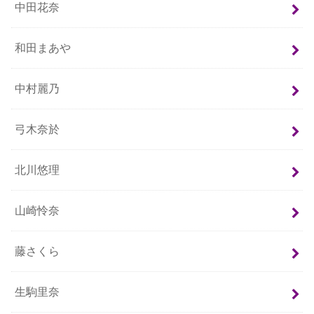
中田花奈
和田まあや
中村麗乃
弓木奈於
北川悠理
山崎怜奈
藤さくら
生駒里奈