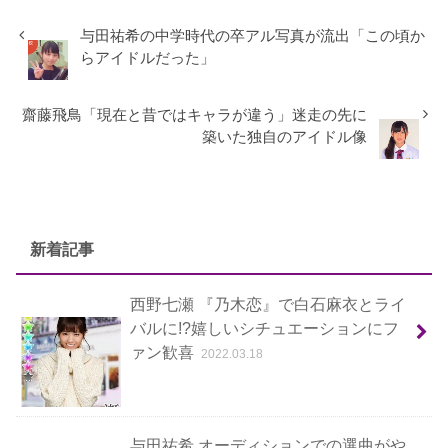
与田祐希の中学時代の卒アル写真が流出「この頃か
らアイドルだった」
齋藤飛鳥「現在と昔ではキャラが違う」迷走の先に
築いた独自のアイドル像
新着記事
西野七瀬 『乃木恋』で白石麻衣とライ
バルに!?嬉しいシチュエーションにフ
ァン歓喜
2022.03.18
与田祐希 オーディションでの選曲がや