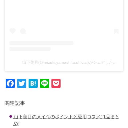
山下美月(@mizuki.yamashita.official)がシェアした投稿
F
T
H
Li
P
a
wi
at
n
o
c
tt
e
e
ck
関連記事
e
er
n
et
山下美月のメイクのポイントと愛用コスメ11品まと
b
a
め!