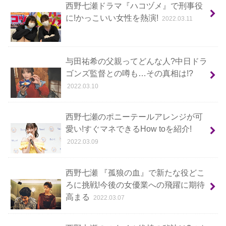
西野七瀬ドラマ『ハコヅメ』で刑事役
に!かっこいい女性を熱演!
2022.03.11
与田祐希の父親ってどんな人?中日ドラ
ゴンズ監督との噂も…その真相は!?
2022.03.10
西野七瀬のポニーテールアレンジが可
愛い!すぐマネできるHow toを紹介!
2022.03.09
西野七瀬 『孤狼の血』で新たな役どこ
ろに挑戦!今後の女優業への飛躍に期待
高まる
2022.03.07