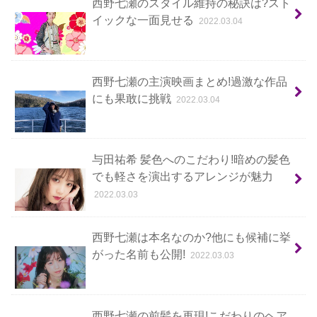
西野七瀬のスタイル維持の秘訣は?スト
イックな一面見せる
2022.03.04
西野七瀬の主演映画まとめ!過激な作品
にも果敢に挑戦
2022.03.04
与田祐希 髪色へのこだわり!暗めの髪色
でも軽さを演出するアレンジが魅力
2022.03.03
西野七瀬は本名なのか?他にも候補に挙
がった名前も公開!
2022.03.03
西野七瀬の前髪を再現!こだわりのヘア