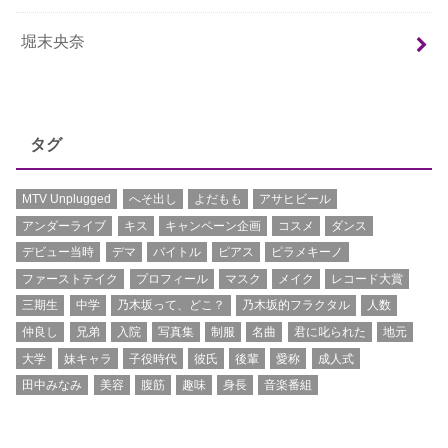
堀末央奈
タグ
MTV Unplugged
へそ出し
よだもも
アサヒビール
アンダーライブ
キス
キャンペーン企画
コスメ
ダンス
デビュー当時
デマ
バイトル
ピアス
ピラメキーノ
ファーストテイク
プロフィール
マスク
メイク
レコード大賞
三期生
中学
乃木坂って、どこ？
乃木坂的フラクタル
人数
仲良し
兄弟
入院
写真集
制服
名曲
君に叱られた
地元
大学
妹キャラ
子役時代
彼氏
後輩
愛称
成人式
田中みなみ
美容
腹筋
趣味
身長
音楽番組