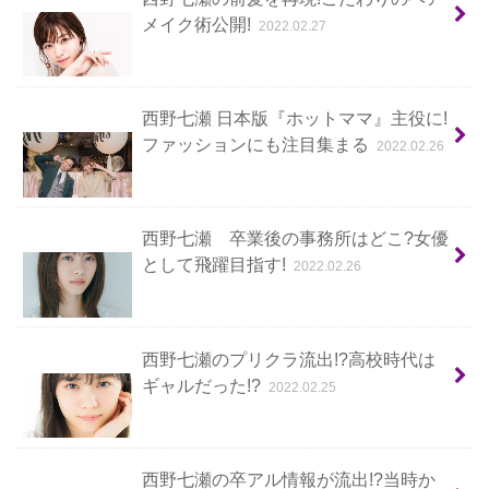
メイク術公開!
2022.02.27
西野七瀬 日本版『ホットママ』主役に!
ファッションにも注目集まる
2022.02.26
西野七瀬 卒業後の事務所はどこ?女優
として飛躍目指す!
2022.02.26
西野七瀬のプリクラ流出!?高校時代は
ギャルだった!?
2022.02.25
西野七瀬の卒アル情報が流出!?当時か