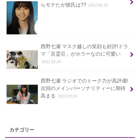
らモテたが彼氏は??
2022.02.25
西野七瀬 マスク越しの笑顔も好評!ドラ
マ「言霊荘」がホラーなのに可愛い
2022.02.24
西野七瀬 ラジオでのトーク力が高評価!
次回のメインパーソナリティーに期待
高まる
2022.02.24
カテゴリー