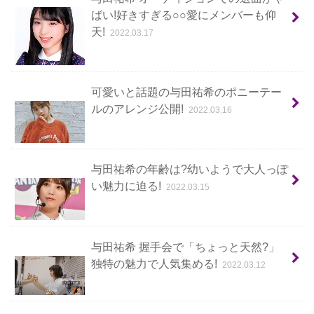
ばい!好きすぎる○○愛にメンバーも仰
天!
2022.03.17
可愛いと話題の与田祐希のポニーテー
ルのアレンジ公開!
2022.03.16
与田祐希の年齢は?幼いようで大人っぽ
い魅力に迫る!
2022.03.15
与田祐希 握手会で「ちょっと天然?」
独特の魅力で人気集める!
2022.03.12