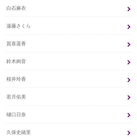
白石麻衣
遠藤さくら
賀喜遥香
鈴木絢音
桜井玲香
若月佑美
樋口日奈
久保史緒里