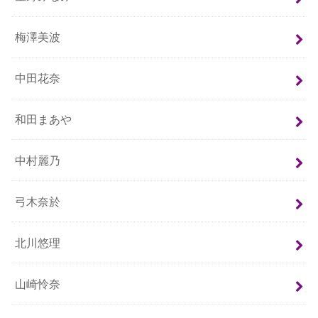
梅澤美波
中田花奈
和田まあや
中村麗乃
弓木奈於
北川悠理
山崎怜奈