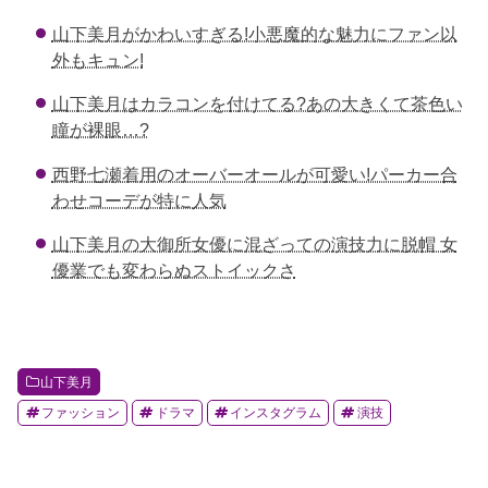
e
er
n
et
山下美月がかわいすぎる!小悪魔的な魅力にファン以
b
a
外もキュン!
o
山下美月はカラコンを付けてる?あの大きくて茶色い
o
瞳が裸眼…?
k
西野七瀬着用のオーバーオールが可愛い!パーカー合
わせコーデが特に人気
山下美月の大御所女優に混ざっての演技力に脱帽 女
優業でも変わらぬストイックさ
山下美月
ファッション
ドラマ
インスタグラム
演技