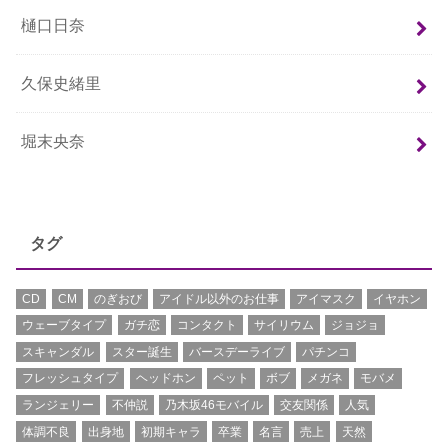
樋口日奈
久保史緒里
堀末央奈
タグ
CD
CM
のぎおび
アイドル以外のお仕事
アイマスク
イヤホン
ウェーブタイプ
ガチ恋
コンタクト
サイリウム
ジョジョ
スキャンダル
スター誕生
バースデーライブ
パチンコ
フレッシュタイプ
ヘッドホン
ペット
ボブ
メガネ
モバメ
ランジェリー
不仲説
乃木坂46モバイル
交友関係
人気
体調不良
出身地
初期キャラ
卒業
名言
売上
天然