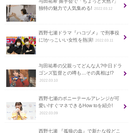
与田祐希 握手会で「ちょっと天然?」
独特の魅力で人気集める!
2022.03.12
西野七瀬ドラマ『ハコヅメ』で刑事役
に!かっこいい女性を熱演!
2022.03.11
与田祐希の父親ってどんな人?中日ドラ
ゴンズ監督との噂も…その真相は!?
2022.03.10
西野七瀬のポニーテールアレンジが可
愛い!すぐマネできるHow toを紹介!
2022.03.09
西野七瀬 『孤狼の血』で新たな役どこ