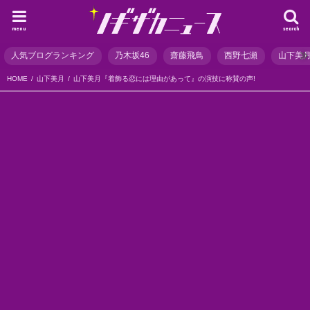
menu
search
人気ブログランキング
乃木坂46
齋藤飛鳥
西野七瀬
山下美
HOME
山下美月
山下美月『着飾る恋には理由があって』の演技に称賛の声!