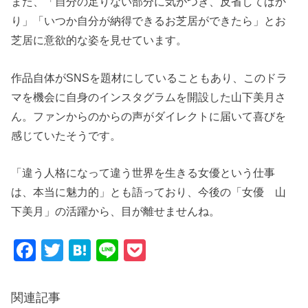
また、「自分の足りない部分に気がつき、反省してばか
り」「いつか自分が納得できるお芝居ができたら」とお
芝居に意欲的な姿を見せています。
作品自体がSNSを題材にしていることもあり、このドラ
マを機会に自身のインスタグラムを開設した山下美月さ
ん。ファンからのからの声がダイレクトに届いて喜びを
感じていたそうです。
「違う人格になって違う世界を生きる女優という仕事
は、本当に魅力的」とも語っており、今後の「女優 山
下美月」の活躍から、目が離せませんね。
F
T
H
Li
P
a
wi
at
n
o
c
tt
e
e
ck
関連記事