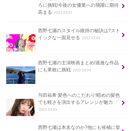
ろに挑戦!今後の女優業への飛躍に期待
高まる
2022.03.07
西野七瀬のスタイル維持の秘訣は?スト
イックな一面見せる
2022.03.04
西野七瀬の主演映画まとめ!過激な作品
にも果敢に挑戦
2022.03.04
与田祐希 髪色へのこだわり!暗めの髪色
でも軽さを演出するアレンジが魅力
2022.03.03
西野七瀬は本名なのか?他にも候補に挙