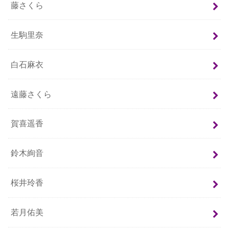
藤さくら
生駒里奈
白石麻衣
遠藤さくら
賀喜遥香
鈴木絢音
桜井玲香
若月佑美