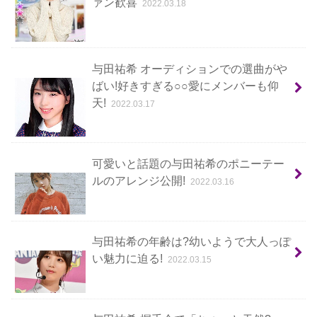
ァン歓喜
2022.03.18
与田祐希 オーディションでの選曲がや
ばい!好きすぎる○○愛にメンバーも仰
天!
2022.03.17
可愛いと話題の与田祐希のポニーテー
ルのアレンジ公開!
2022.03.16
与田祐希の年齢は?幼いようで大人っぽ
い魅力に迫る!
2022.03.15