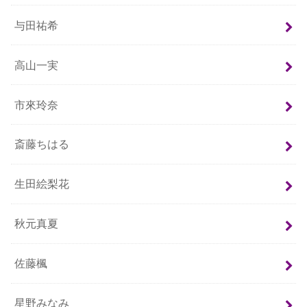
与田祐希
高山一実
市來玲奈
斎藤ちはる
生田絵梨花
秋元真夏
佐藤楓
星野みなみ