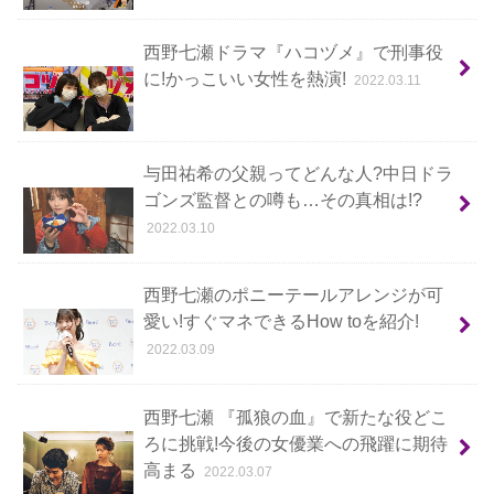
西野七瀬ドラマ『ハコヅメ』で刑事役
に!かっこいい女性を熱演!
2022.03.11
与田祐希の父親ってどんな人?中日ドラ
ゴンズ監督との噂も…その真相は!?
2022.03.10
西野七瀬のポニーテールアレンジが可
愛い!すぐマネできるHow toを紹介!
2022.03.09
西野七瀬 『孤狼の血』で新たな役どこ
ろに挑戦!今後の女優業への飛躍に期待
高まる
2022.03.07