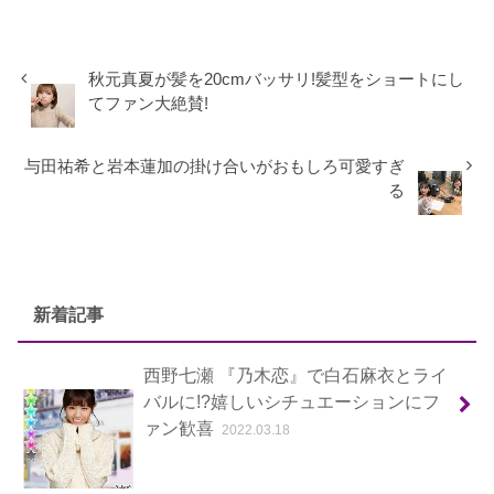
秋元真夏が髪を20cmバッサリ!髪型をショートにし
てファン大絶賛!
与田祐希と岩本蓮加の掛け合いがおもしろ可愛すぎ
る
新着記事
西野七瀬 『乃木恋』で白石麻衣とライ
バルに!?嬉しいシチュエーションにフ
ァン歓喜
2022.03.18