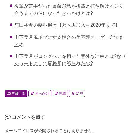
e
er
n
et
後輩が苦手だった齋藤飛鳥が後輩と打ち解けイジり
b
a
合うまでの仲になったきっかけとは?
o
与田祐希の髪型遍歴【乃木坂加入～2020年まで】
o
k
山下美月風ボブにする場合の美容院オーダー方法ま
とめ
山下美月がロングヘアを切った意外な理由とは?なぜ
ショートにして事務所に怒られたの?
与田祐希
きっかけ
先輩
髪型
コメントを残す
メールアドレスが公開されることはありません。