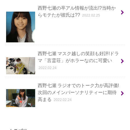
西野七瀬の卒アル情報が流出!?当時か
らモテたが彼氏は??
2022.02.25
西野七瀬 マスク越しの笑顔も好評!ドラ
マ「言霊荘」がホラーなのに可愛い
2022.02.24
西野七瀬 ラジオでのトーク力が高評価!
次回のメインパーソナリティーに期待
高まる
2022.02.24