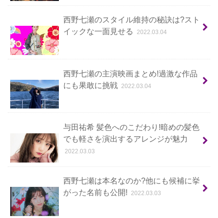
西野七瀬のスタイル維持の秘訣は?スト
イックな一面見せる
2022.03.04
西野七瀬の主演映画まとめ!過激な作品
にも果敢に挑戦
2022.03.04
与田祐希 髪色へのこだわり!暗めの髪色
でも軽さを演出するアレンジが魅力
2022.03.03
西野七瀬は本名なのか?他にも候補に挙
がった名前も公開!
2022.03.03