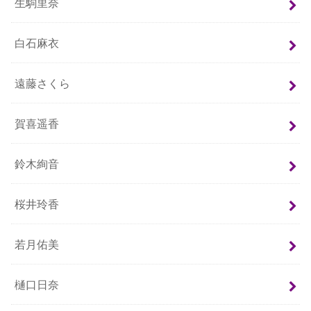
生駒里奈
白石麻衣
遠藤さくら
賀喜遥香
鈴木絢音
桜井玲香
若月佑美
樋口日奈