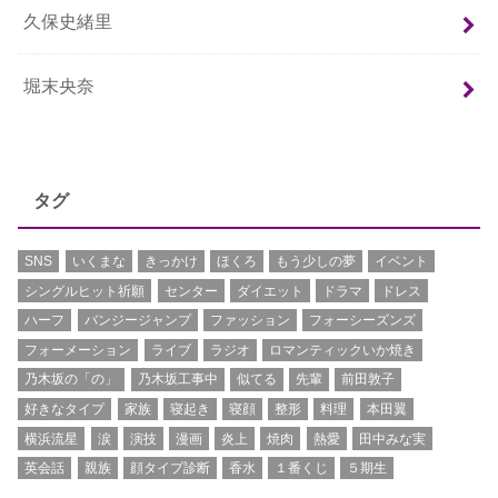
久保史緒里
堀末央奈
タグ
SNS
いくまな
きっかけ
ほくろ
もう少しの夢
イベント
シングルヒット祈願
センター
ダイエット
ドラマ
ドレス
ハーフ
バンジージャンプ
ファッション
フォーシーズンズ
フォーメーション
ライブ
ラジオ
ロマンティックいか焼き
乃木坂の「の」
乃木坂工事中
似てる
先輩
前田敦子
好きなタイプ
家族
寝起き
寝顔
整形
料理
本田翼
横浜流星
涙
演技
漫画
炎上
焼肉
熱愛
田中みな実
英会話
親族
顔タイプ診断
香水
１番くじ
５期生