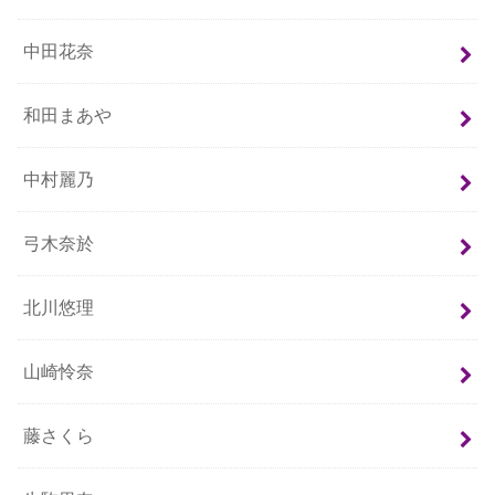
中田花奈
和田まあや
中村麗乃
弓木奈於
北川悠理
山崎怜奈
藤さくら