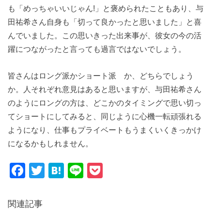
も「めっちゃいいじゃん!」と褒められたこともあり、与
田祐希さん自身も「切って良かったと思いました」と喜
んでいました。この思いきった出来事が、彼女の今の活
躍につながったと言っても過言ではないでしょう。
皆さんはロング派かショート派 か、どちらでしょう
か。人それぞれ意見はあると思いますが、与田祐希さん
のようにロングの方は、どこかのタイミングで思い切っ
てショートにしてみると、同じように心機一転頑張れる
ようになり、仕事もプライベートもうまくいくきっかけ
になるかもしれません。
F
T
H
Li
P
a
wi
at
n
o
c
tt
e
e
ck
関連記事