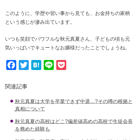
このように、学歴や習い事から見ても、お金持ちの家柄
という感じが滲み出ています。
いつも笑顔でパワフルな秋元真夏さん、子どもの頃も元
気いっぱいでキュートなお嬢様だったことでしょうね。
F
T
H
Li
P
a
wi
at
n
o
c
tt
e
e
ck
関連記事
e
er
n
et
秋元真夏は大学を卒業できず中退…?その噂の根拠と
b
a
真相について
o
秋元真夏の高校はどこ?偏差値高めの高校で生徒会長
o
を務めた経験も
k