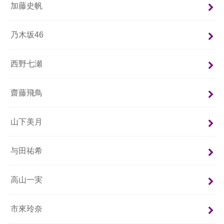
加藤史帆
乃木坂46
西野七瀬
齋藤飛鳥
山下美月
与田祐希
高山一実
市來玲奈