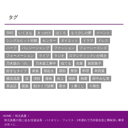
タグ
SNS
いくまな
きっかけ
ほくろ
もう少しの夢
イベント
シングルヒット祈願
センター
ダイエット
ドラマ
ドレス
ハーフ
バンジージャンプ
ファッション
フォーシーズンズ
フォーメーション
ライブ
ラジオ
ロマンティックいか焼き
乃木坂の「の」
乃木坂工事中
似てる
先輩
前田敦子
好きなタイプ
家族
寝起き
寝顔
整形
料理
本田翼
横浜流星
涙
演技
漫画
炎上
焼肉
熱愛
田中みな実
英会話
親族
顔タイプ診断
香水
１番くじ
５期生
HOME
秋元真夏
秋元真夏の昔に迫る!生徒会長・バイオリン・フェリス・1年遅れで乃木坂合流と興味深い事実
が次々に…