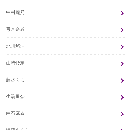
中村麗乃
弓木奈於
北川悠理
山崎怜奈
藤さくら
生駒里奈
白石麻衣