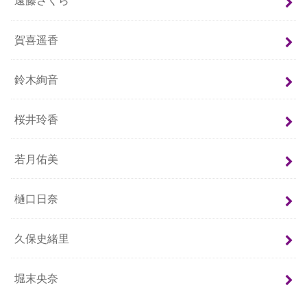
遠藤さくら
賀喜遥香
鈴木絢音
桜井玲香
若月佑美
樋口日奈
久保史緒里
堀末央奈