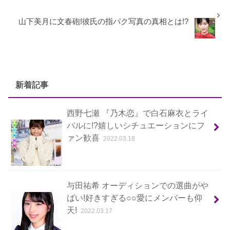
山下美月に文春砲!彼氏の指パク写真の真相とは!?
新着記事
西野七瀬 『乃木恋』で白石麻衣とライ
バルに!?嬉しいシチュエーションにフ
ァン歓喜
2022.03.18
与田祐希 オーディションでの選曲がや
ばい!好きすぎる○○愛にメンバーも仰
天!
2022.03.17