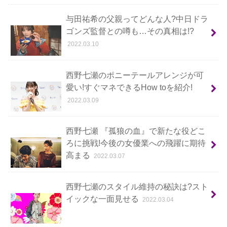
与田祐希の父親ってどんな人?中日ドラ
ゴンズ監督との噂も…その真相は!?
2022.03.10
西野七瀬のポニーテールアレンジが可
愛い!すぐマネできるHow toを紹介!
2022.03.09
西野七瀬 『孤狼の血』で新たな役どこ
ろに挑戦!今後の女優業への飛躍に期待
高まる
2022.03.07
西野七瀬のスタイル維持の秘訣は?スト
イックな一面見せる
2022.03.04