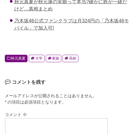
秋元真夏が秋元康の実娘って本当?確かに姓が一緒だ
けど…真相まとめ
乃木坂46公式ファンクラブは月324円の「乃木坂46モ
バイル」で加入可!
秋元真夏
大学
家族
高校
コメントを残す
メールアドレスが公開されることはありません。
* の項目は必須項目となります。
コメント
※