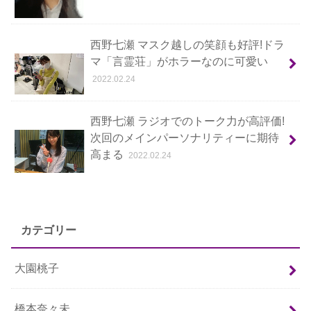
西野七瀬 マスク越しの笑顔も好評!ドラ
マ「言霊荘」がホラーなのに可愛い
2022.02.24
西野七瀬 ラジオでのトーク力が高評価!
次回のメインパーソナリティーに期待
高まる
2022.02.24
カテゴリー
大園桃子
橋本奈々未