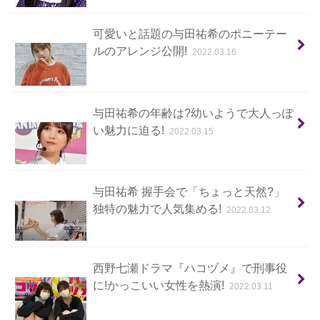
可愛いと話題の与田祐希のポニーテー
ルのアレンジ公開!
2022.03.16
与田祐希の年齢は?幼いようで大人っぽ
い魅力に迫る!
2022.03.15
与田祐希 握手会で「ちょっと天然?」
独特の魅力で人気集める!
2022.03.12
西野七瀬ドラマ『ハコヅメ』で刑事役
に!かっこいい女性を熱演!
2022.03.11