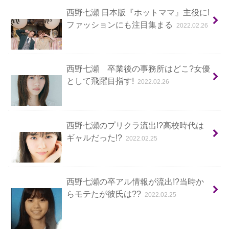
西野七瀬 日本版『ホットママ』主役に!
ファッションにも注目集まる
2022.02.26
西野七瀬 卒業後の事務所はどこ?女優
として飛躍目指す!
2022.02.26
西野七瀬のプリクラ流出!?高校時代は
ギャルだった!?
2022.02.25
西野七瀬の卒アル情報が流出!?当時か
らモテたが彼氏は??
2022.02.25