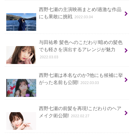
西野七瀬の主演映画まとめ!過激な作品
にも果敢に挑戦
2022.03.04
与田祐希 髪色へのこだわり!暗めの髪色
でも軽さを演出するアレンジが魅力
2022.03.03
西野七瀬は本名なのか?他にも候補に挙
がった名前も公開!
2022.03.03
西野七瀬の前髪を再現!こだわりのヘア
メイク術公開!
2022.02.27