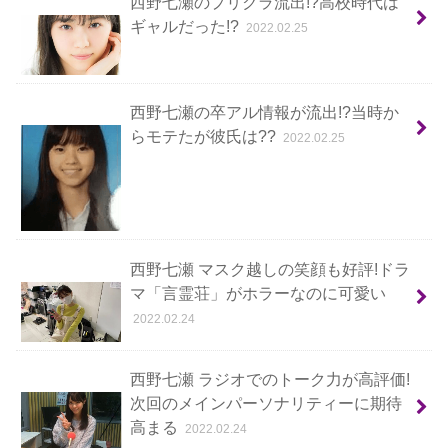
西野七瀬のプリクラ流出!?高校時代は
ギャルだった!?
2022.02.25
西野七瀬の卒アル情報が流出!?当時か
らモテたが彼氏は??
2022.02.25
西野七瀬 マスク越しの笑顔も好評!ドラ
マ「言霊荘」がホラーなのに可愛い
2022.02.24
西野七瀬 ラジオでのトーク力が高評価!
次回のメインパーソナリティーに期待
高まる
2022.02.24