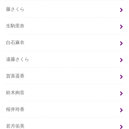
藤さくら
生駒里奈
白石麻衣
遠藤さくら
賀喜遥香
鈴木絢音
桜井玲香
若月佑美