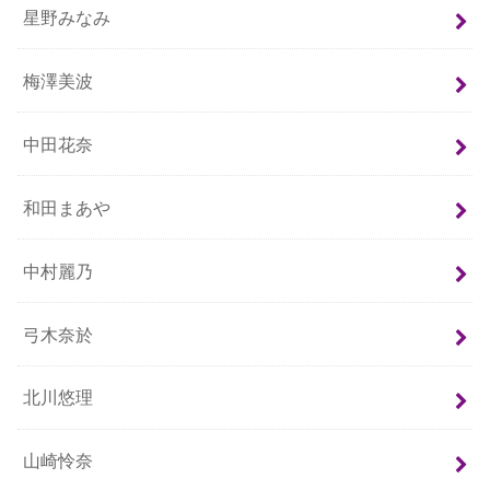
星野みなみ
梅澤美波
中田花奈
和田まあや
中村麗乃
弓木奈於
北川悠理
山崎怜奈