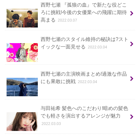
西野七瀬 『孤狼の血』で新たな役どこ
ろに挑戦!今後の女優業への飛躍に期待
高まる
2022.03.07
西野七瀬のスタイル維持の秘訣は?スト
イックな一面見せる
2022.03.04
西野七瀬の主演映画まとめ!過激な作品
にも果敢に挑戦
2022.03.04
与田祐希 髪色へのこだわり!暗めの髪色
でも軽さを演出するアレンジが魅力
2022.03.03