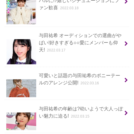
バルに!?嬉しいシチュエーションにフ
ァン歓喜
2022.03.18
与田祐希 オーディションでの選曲がや
ばい!好きすぎる○○愛にメンバーも仰
天!
2022.03.17
可愛いと話題の与田祐希のポニーテー
ルのアレンジ公開!
2022.03.16
与田祐希の年齢は?幼いようで大人っぽ
い魅力に迫る!
2022.03.15