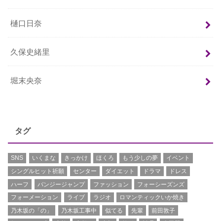
樋口日奈
久保史緒里
堀末央奈
タグ
SNS
いくまな
きっかけ
ほくろ
もう少しの夢
イベント
シングルヒット祈願
センター
ダイエット
ドラマ
ドレス
ハーフ
バンジージャンプ
ファッション
フォーシーズンズ
フォーメーション
ライブ
ラジオ
ロマンティックいか焼き
乃木坂の「の」
乃木坂工事中
似てる
先輩
前田敦子