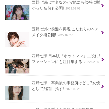
西野七瀬は本名なのか?他にも候補に挙
がった名前も公開!
2022.03.03
西野七瀬の前髪を再現!こだわりのヘア
メイク術公開!
2022.02.27
西野七瀬 日本版『ホットママ』主役に!
ファッションにも注目集まる
2022.02.26
西野七瀬 卒業後の事務所はどこ?女優
として飛躍目指す!
2022.02.26