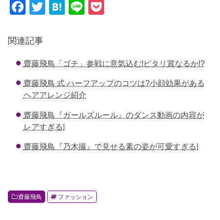
F
T
H
Li
P
a
wi
at
n
o
c
tt
e
e
ck
関連記事
e
er
n
et
齋藤飛鳥「ゴチ」参戦に意気込む!ピタリ賞なるか!?
b
a
o
齋藤飛鳥 式 ハーフアップのコツは?小顔効果がある
ヘアアレンジ紹介
o
k
齋藤飛鳥『ガールズルール』のダンス動画の内容が
レアすぎる!
齋藤飛鳥『乃木撮』で見せる素の姿が可愛すぎる!
齋藤飛鳥
ファッション