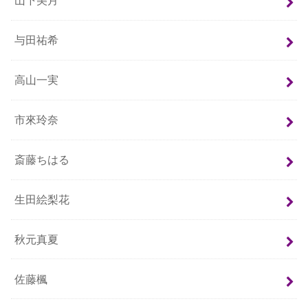
山下美月
与田祐希
高山一実
市來玲奈
斎藤ちはる
生田絵梨花
秋元真夏
佐藤楓