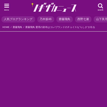
menu
search
人気ブログランキング
乃木坂46
齋藤飛鳥
西野七瀬
山下美
HOME
齋藤飛鳥
齋藤飛鳥 愛用の財布はコレ!ブランドのチョイスも”らしさ”が出る