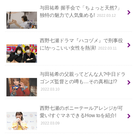
与田祐希 握手会で「ちょっと天然?」
独特の魅力で人気集める!
2022.03.12
西野七瀬ドラマ『ハコヅメ』で刑事役
に!かっこいい女性を熱演!
2022.03.11
与田祐希の父親ってどんな人?中日ドラ
ゴンズ監督との噂も…その真相は!?
2022.03.10
西野七瀬のポニーテールアレンジが可
愛い!すぐマネできるHow toを紹介!
2022.03.09