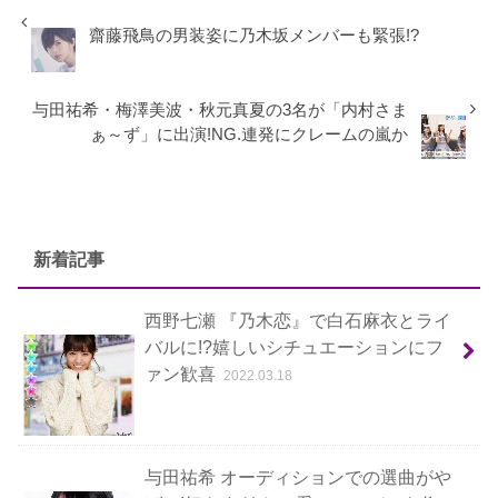
齋藤飛鳥の男装姿に乃木坂メンバーも緊張!?
与田祐希・梅澤美波・秋元真夏の3名が「内村さま
ぁ～ず」に出演!NG.連発にクレームの嵐か
新着記事
西野七瀬 『乃木恋』で白石麻衣とライ
バルに!?嬉しいシチュエーションにフ
ァン歓喜
2022.03.18
与田祐希 オーディションでの選曲がや