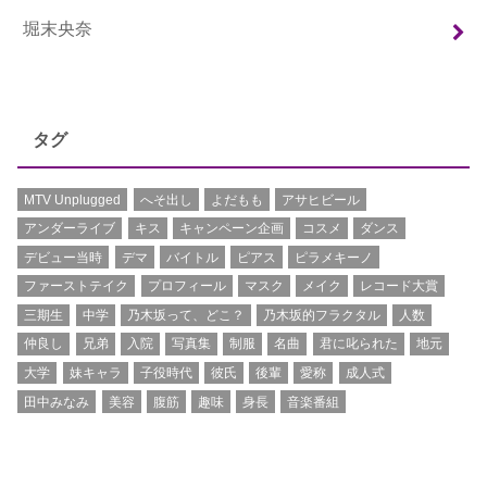
堀末央奈
タグ
MTV Unplugged
へそ出し
よだもも
アサヒビール
アンダーライブ
キス
キャンペーン企画
コスメ
ダンス
デビュー当時
デマ
バイトル
ピアス
ピラメキーノ
ファーストテイク
プロフィール
マスク
メイク
レコード大賞
三期生
中学
乃木坂って、どこ？
乃木坂的フラクタル
人数
仲良し
兄弟
入院
写真集
制服
名曲
君に叱られた
地元
大学
妹キャラ
子役時代
彼氏
後輩
愛称
成人式
田中みなみ
美容
腹筋
趣味
身長
音楽番組