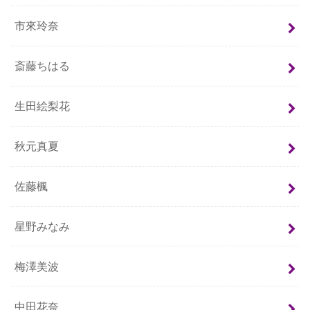
市來玲奈
斎藤ちはる
生田絵梨花
秋元真夏
佐藤楓
星野みなみ
梅澤美波
中田花奈