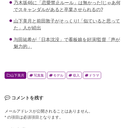
乃木坂46に「恋愛禁止ルール」は無かった!じゃあ何
o
でスキャンダルがあると卒業させられるの?
k
山下美月と前田敦子がそっくり!「似ていると思って
た」人が続出
与田祐希が「日本沈没」で看板娘を好演!監督「声が
魅力的」
山下美月
写真集
モデル
収入
ドラマ
コメントを残す
メールアドレスが公開されることはありません。
* の項目は必須項目となります。