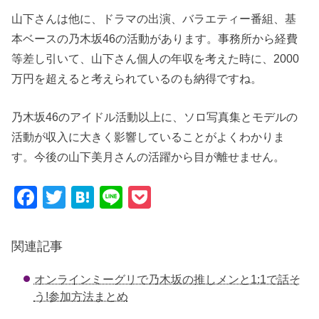
山下さんは他に、ドラマの出演、バラエティー番組、基
本ベースの乃木坂46の活動があります。事務所から経費
等差し引いて、山下さん個人の年収を考えた時に、2000
万円を超えると考えられているのも納得ですね。
乃木坂46のアイドル活動以上に、ソロ写真集とモデルの
活動が収入に大きく影響していることがよくわかりま
す。今後の山下美月さんの活躍から目が離せません。
F
T
H
Li
P
a
wi
at
n
o
c
tt
e
e
ck
関連記事
e
er
n
et
オンラインミーグリで乃木坂の推しメンと1:1で話そ
b
a
う!参加方法まとめ
o