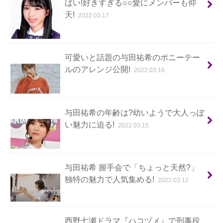
ばい!好きすぎる○○愛にメンバーも仰
天!
2022.03.17
可愛いと話題の与田祐希のポニーテー
ルのアレンジ公開!
2022.03.16
与田祐希の年齢は?幼いようで大人っぽ
い魅力に迫る!
2022.03.15
与田祐希 握手会で「ちょっと天然?」
独特の魅力で人気集める!
2022.03.12
西野七瀬ドラマ『ハコヅメ』で刑事役