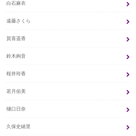
白石麻衣
遠藤さくら
賀喜遥香
鈴木絢音
桜井玲香
若月佑美
樋口日奈
久保史緒里