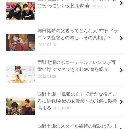
に!かっこいい女性を熱演!
2022.03.11
与田祐希の父親ってどんな人?中日ドラ
ゴンズ監督との噂も…その真相は!?
2022.03.10
西野七瀬のポニーテールアレンジが可
愛い!すぐマネできるHow toを紹介!
2022.03.09
西野七瀬 『孤狼の血』で新たな役どこ
ろに挑戦!今後の女優業への飛躍に期待
高まる
2022.03.07
西野七瀬のスタイル維持の秘訣は?スト