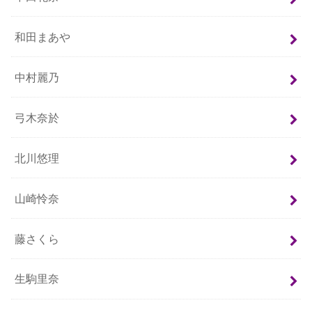
和田まあや
中村麗乃
弓木奈於
北川悠理
山崎怜奈
藤さくら
生駒里奈