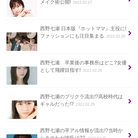
メイク術公開!
2022.02.27
西野七瀬 日本版『ホットママ』主役に!
ファッションにも注目集まる
2022.02.26
西野七瀬 卒業後の事務所はどこ?女優
として飛躍目指す!
2022.02.26
西野七瀬のプリクラ流出!?高校時代は
ギャルだった!?
2022.02.25
西野七瀬の卒アル情報が流出!?当時か
らモテたが彼氏は??