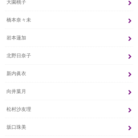
大園桃子
橋本奈々未
岩本蓮加
北野日奈子
新内眞衣
向井葉月
松村沙友理
坂口珠美