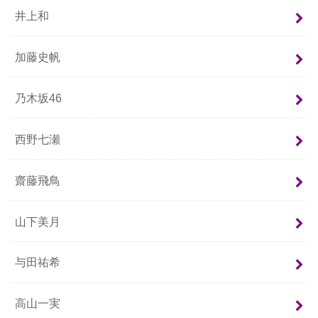
井上和
加藤史帆
乃木坂46
西野七瀬
齋藤飛鳥
山下美月
与田祐希
高山一実