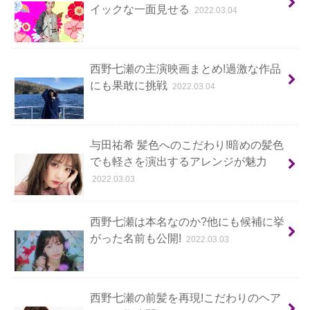
イックな一面見せる
2022.03.04
西野七瀬の主演映画まとめ!過激な作品
にも果敢に挑戦
2022.03.04
与田祐希 髪色へのこだわり!暗めの髪色
でも軽さを演出するアレンジが魅力
2022.03.03
西野七瀬は本名なのか?他にも候補に挙
がった名前も公開!
2022.03.03
西野七瀬の前髪を再現!こだわりのヘア