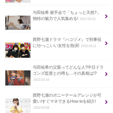
与田祐希 握手会で「ちょっと天然?」
独特の魅力で人気集める!
2022.03.12
西野七瀬ドラマ『ハコヅメ』で刑事役
に!かっこいい女性を熱演!
2022.03.11
与田祐希の父親ってどんな人?中日ドラ
ゴンズ監督との噂も…その真相は!?
2022.03.10
西野七瀬のポニーテールアレンジが可
愛い!すぐマネできるHow toを紹介!
2022.03.09