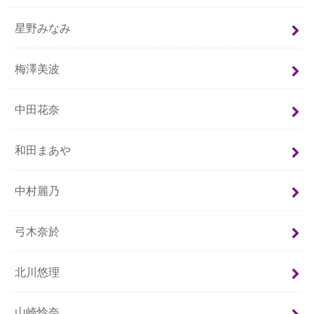
星野みなみ
梅澤美波
中田花奈
和田まあや
中村麗乃
弓木奈於
北川悠理
山崎怜奈