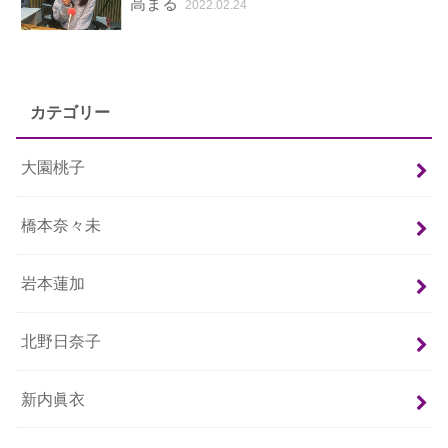
高まる
2022.02.24
カテゴリー
大園桃子
橋本奈々未
岩本蓮加
北野日奈子
新内眞衣