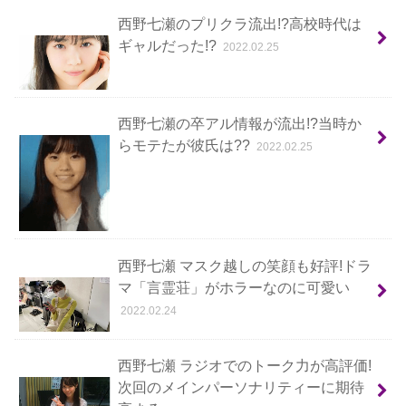
西野七瀬のプリクラ流出!?高校時代は
ギャルだった!?
2022.02.25
西野七瀬の卒アル情報が流出!?当時か
らモテたが彼氏は??
2022.02.25
西野七瀬 マスク越しの笑顔も好評!ドラ
マ「言霊荘」がホラーなのに可愛い
2022.02.24
西野七瀬 ラジオでのトーク力が高評価!
次回のメインパーソナリティーに期待