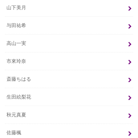
山下美月
与田祐希
高山一実
市來玲奈
斎藤ちはる
生田絵梨花
秋元真夏
佐藤楓