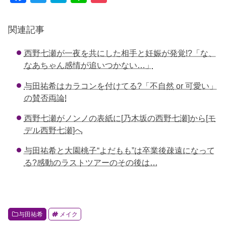
a
wi
at
n
o
c
tt
e
e
ck
関連記事
e
er
n
et
西野七瀬が一夜を共にした相手と妊娠が発覚!?「な、
b
a
なあちゃん感情が追いつかない…」
o
与田祐希はカラコンを付けてる?「不自然 or 可愛い」
o
の賛否両論!
k
西野七瀬がノンノの表紙に[乃木坂の西野七瀬]から[モ
デル西野七瀬]へ
与田祐希と大園桃子“よだもも”は卒業後疎遠になって
る?感動のラストツアーのその後は…
与田祐希
メイク