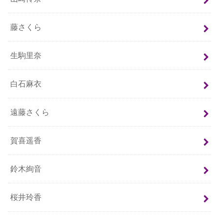
藤さくら
生駒里奈
白石麻衣
遠藤さくら
賀喜遥香
鈴木絢音
桜井玲香