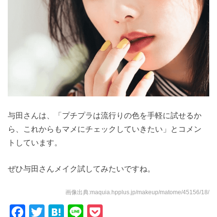
与田さんは、「プチプラは流行りの色を手軽に試せるか
ら、これからもマメにチェックしていきたい」とコメン
トしています。
ぜひ与田さんメイク試してみたいですね。
画像出典:maquia.hpplus.jp/makeup/matome/45156/18/
F
T
H
Li
P