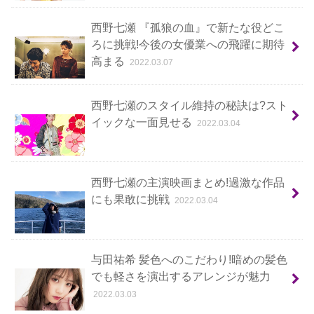
西野七瀬 『孤狼の血』で新たな役どこ
ろに挑戦!今後の女優業への飛躍に期待
高まる
2022.03.07
西野七瀬のスタイル維持の秘訣は?スト
イックな一面見せる
2022.03.04
西野七瀬の主演映画まとめ!過激な作品
にも果敢に挑戦
2022.03.04
与田祐希 髪色へのこだわり!暗めの髪色
でも軽さを演出するアレンジが魅力
2022.03.03