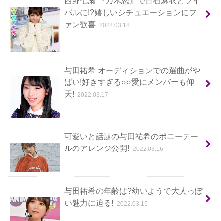
西野七瀬 『乃木恋』で白石麻衣とライ
バルに!?嬉しいシチュエーションにフ
ァン歓喜
2022.03.18
与田祐希 オーディションでの選曲がや
ばい!好きすぎる○○愛にメンバーも仰
天!
2022.03.17
可愛いと話題の与田祐希のポニーテー
ルのアレンジ公開!
2022.03.16
与田祐希の年齢は?幼いようで大人っぽ
い魅力に迫る!
2022.03.15