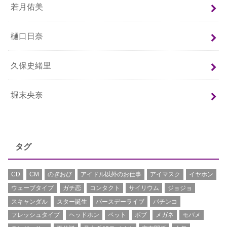
若月佑美
樋口日奈
久保史緒里
堀末央奈
タグ
CD
CM
のぎおび
アイドル以外のお仕事
アイマスク
イヤホン
ウェーブタイプ
ガチ恋
コンタクト
サイリウム
ジョジョ
スキャンダル
スター誕生
バースデーライブ
パチンコ
フレッシュタイプ
ヘッドホン
ペット
ボブ
メガネ
モバメ